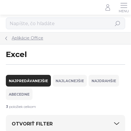
Prejsť
na
obsah
Hľadať
Aplikácie Office
Excel
R
a
NAJPREDÁVANEJŠIE
NAJLACNEJŠIE
NAJDRAHŠIE
d
e
ABECEDNE
n
i
3
položiek celkom
e
p
OTVORIŤ FILTER
r