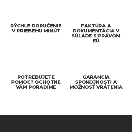
á
d
a
c
RÝCHLE DORUČENIE
FAKTÚRA A
i
V PRIEBEHU MINÚT
DOKUMENTÁCIA V
e
SÚLADE S PRÁVOM
p
EÚ
r
v
k
y
v
ý
p
POTREBUJETE
GARANCIA
i
POMOC? OCHOTNE
SPOKOJNOSTI A
VÁM PORADÍME
MOŽNOSŤ VRÁTENIA
s
u
Z
á