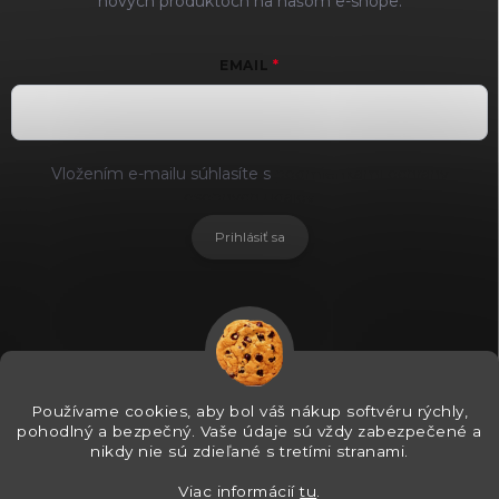
nových produktoch na našom e-shope.
EMAIL
Vložením e-mailu súhlasíte s
podmienkami ochrany
osobných údajov
Prihlásiť sa
Používame cookies, aby bol váš nákup softvéru rýchly,
pohodlný a bezpečný. Vaše údaje sú vždy zabezpečené a
nikdy nie sú zdieľané s tretími stranami.
Viac informácií
tu
.