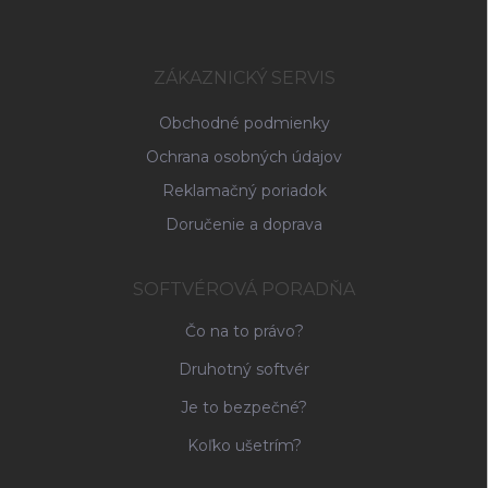
p
ä
t
i
ZÁKAZNICKÝ SERVIS
e
Obchodné podmienky
Ochrana osobných údajov
Reklamačný poriadok
Doručenie a doprava
SOFTVÉROVÁ PORADŇA
Čo na to právo?
Druhotný softvér
Je to bezpečné?
Koľko ušetrím?