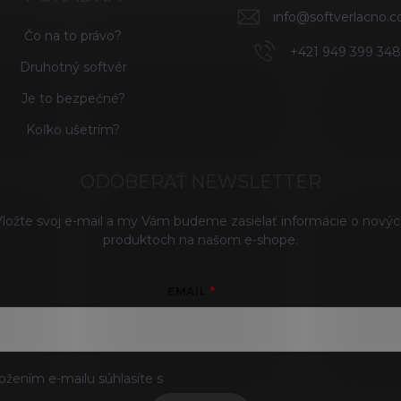
info
@
softverlacno.
Čo na to právo?
+421 949 399 34
Druhotný softvér
Je to bezpečné?
Koľko ušetrím?
ODOBERAŤ NEWSLETTER
ložte svoj e-mail a my Vám budeme zasielať informácie o nový
produktoch na našom e-shope.
EMAIL
ožením e-mailu súhlasíte s
podmienkami ochrany osobných údaj