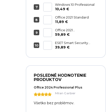
Windows 10 Professional
10,49 €
Office 2021 Standard
11,89 €
Office 2021
Home&Business
59,89 €
ESET Smart Security
Premium
39,89 €
POSLEDNÉ HODNOTENIE
PRODUKTOV
Office 2024 Professional Plus
Milan Garbier
Všetko bez problémov.