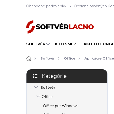
Prejsť
Obchodné podmienky
Ochrana osobných úda
na
obsah
SOFTVÉR
KTO SME?
AKO TO FUNG
Domov
Softvér
Office
Aplikácie Office
B
Kategórie
o
Preskočiť
č
kategórie
Softvér
n
ý
Office
p
a
Office pre Windows
n