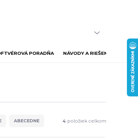
PRÁZDNY KOŠÍK
NÁKUPNÝ
KOŠÍK
OFTVÉROVÁ PORADŇA
NÁVODY A RIEŠENIE PROBLÉ
4
položiek celkom
E
ABECEDNE