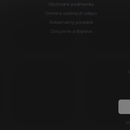
i
Obchodné podmienky
e
Ochrana osobných údajov
Reklamačný poriadok
Doručenie a doprava
V
Vl