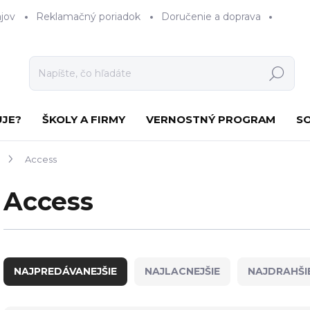
jov
Reklamačný poriadok
Doručenie a doprava
Hľadať
UJE?
ŠKOLY A FIRMY
VERNOSTNÝ PROGRAM
S
Access
Access
R
a
NAJPREDÁVANEJŠIE
NAJLACNEJŠIE
NAJDRAHŠI
d
e