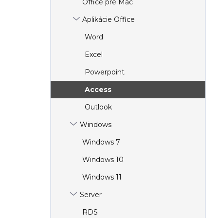
Office pre Mac
e
l
Aplikácie Office
Word
Excel
Powerpoint
Access
Outlook
Windows
Windows 7
Windows 10
Windows 11
Server
RDS