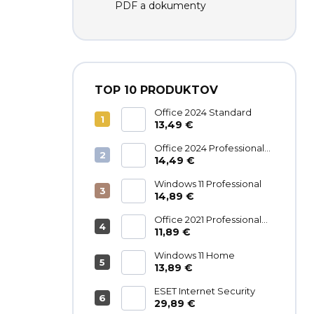
PDF a dokumenty
TOP 10 PRODUKTOV
Office 2024 Standard
13,49 €
Office 2024 Professional
Plus
14,49 €
Windows 11 Professional
14,89 €
Office 2021 Professional
Plus
11,89 €
Windows 11 Home
13,89 €
ESET Internet Security
29,89 €