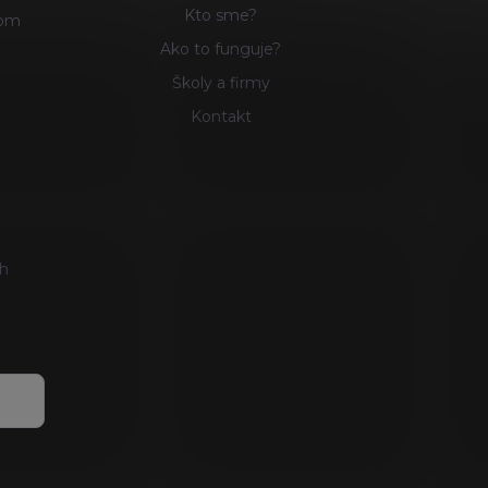
Kto sme?
com
Ako to funguje?
8
Školy a firmy
Kontakt
ch
ov