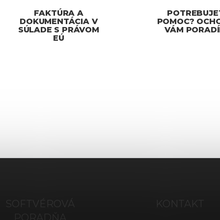
FAKTÚRA A
POTREBUJE
DOKUMENTÁCIA V
POMOC? OCH
SÚLADE S PRÁVOM
VÁM PORAD
EÚ
SOFTVÉROVÁ
KONTAKT
PORADŇA