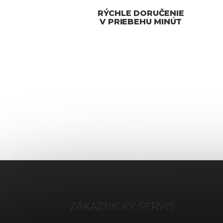
RÝCHLE DORUČENIE
V PRIEBEHU MINÚT
Z
á
p
ä
ZÁKAZNICKÝ SERVIS
t