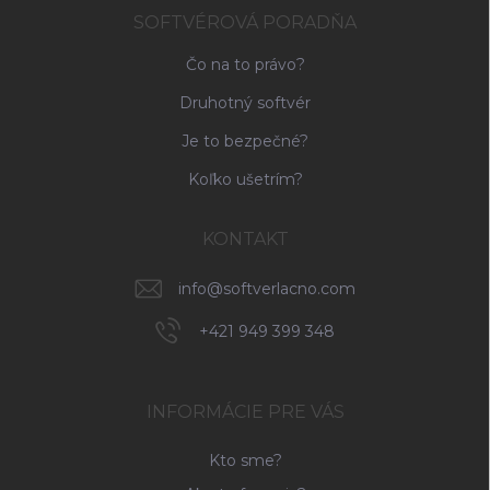
SOFTVÉROVÁ PORADŇA
Čo na to právo?
Druhotný softvér
Je to bezpečné?
Koľko ušetrím?
KONTAKT
info
@
softverlacno.com
+421 949 399 348
INFORMÁCIE PRE VÁS
Kto sme?