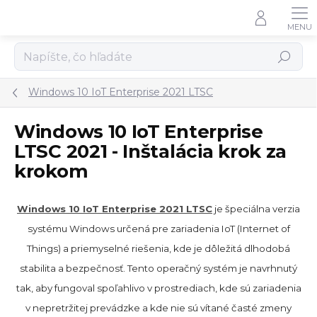
Prejsť
na
obsah
Hľadať
Windows 10 IoT Enterprise 2021 LTSC
Windows 10 IoT Enterprise
LTSC 2021 - Inštalácia krok za
krokom
Windows 10 IoT Enterprise 2021 LTSC
je špeciálna verzia
systému Windows určená pre zariadenia IoT (Internet of
Things) a priemyselné riešenia, kde je dôležitá dlhodobá
stabilita a bezpečnosť. Tento operačný systém je navrhnutý
tak, aby fungoval spoľahlivo v prostrediach, kde sú zariadenia
v nepretržitej prevádzke a kde nie sú vítané časté zmeny