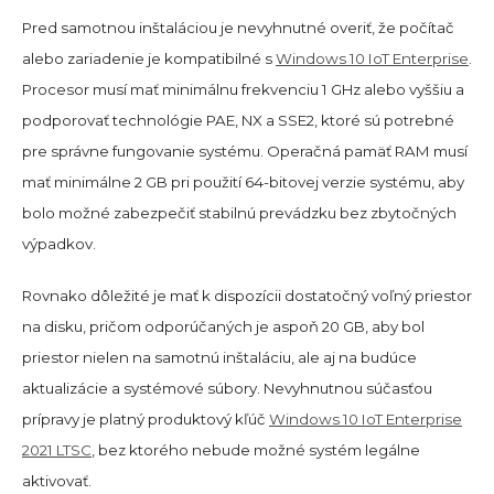
Pred samotnou inštaláciou je nevyhnutné overiť, že počítač
alebo zariadenie je kompatibilné s
Windows 10 IoT Enterprise
.
Procesor musí mať minimálnu frekvenciu 1 GHz alebo vyššiu a
podporovať technológie PAE, NX a SSE2, ktoré sú potrebné
pre správne fungovanie systému. Operačná pamäť RAM musí
mať minimálne 2 GB pri použití 64-bitovej verzie systému, aby
bolo možné zabezpečiť stabilnú prevádzku bez zbytočných
výpadkov.
Rovnako dôležité je mať k dispozícii dostatočný voľný priestor
na disku, pričom odporúčaných je aspoň 20 GB, aby bol
priestor nielen na samotnú inštaláciu, ale aj na budúce
aktualizácie a systémové súbory. Nevyhnutnou súčasťou
prípravy je platný produktový kľúč
Windows 10 IoT Enterprise
2021 LTSC
, bez ktorého nebude možné systém legálne
aktivovať.