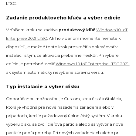
LTSC.
Zadanie produktového kľúča a výber edície
V ďalšom kroku sa zadáva
produktový kľúč
Windows 10 IoT
Enterprise 2021 LTSC
. Ak ho v danom momente nemáte k
dispozícii, je možné tento krok preskočiť a pokračovať v
inštalácii s tým, že aktivácia prebehne neskôr. Pri výbere
edície je potrebné zvoliť
Windows 10 IoT Enterprise LTSC 2021
,
ak systém automaticky nevyberie správnu verziu.
Typ inštalácie a výber disku
Odporúčanou možnosťou je Custom, teda čistá inštalácia,
ktorá je vhodná pre nové nasadenia zariadení alebo v
prípadoch, keď je požadovaný úplne čistý systém. V kroku
výberu disku sa zvolí cieľová partícia alebo sa vytvoria nové
partície podľa potreby. Pri nových zariadeniach alebo pri