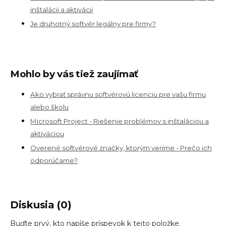
inštalácii a aktivácii
Je druhotný softvér legálny pre firmy?
Mohlo by vás tiež zaujímať
Ako vybrať správnu softvérovú licenciu pre vašu firmu
alebo školu
Microsoft Project - Riešenie problémov s inštaláciou a
aktiváciou
Overené softvérové značky, ktorým veríme - Prečo ich
odporúčame?
Diskusia (0)
Buďte prvý, kto napíše príspevok k tejto položke.