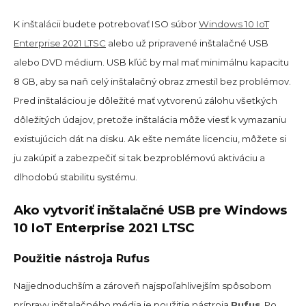
K inštalácii budete potrebovať ISO súbor
Windows 10 IoT
Enterprise 2021 LTSC
alebo už pripravené inštalačné USB
alebo DVD médium. USB kľúč by mal mať minimálnu kapacitu
8 GB, aby sa naň celý inštalačný obraz zmestil bez problémov.
Pred inštaláciou je dôležité mať vytvorenú zálohu všetkých
dôležitých údajov, pretože inštalácia môže viesť k vymazaniu
existujúcich dát na disku. Ak ešte nemáte licenciu, môžete si
ju zakúpiť a zabezpečiť si tak bezproblémovú aktiváciu a
dlhodobú stabilitu systému.
Ako vytvoriť inštalačné USB pre Windows
10 IoT Enterprise 2021 LTSC
Použitie nástroja Rufus
Najjednoduchším a zároveň najspoľahlivejším spôsobom
prípravy inštalačného média je použitie nástroja
Rufus
. Po