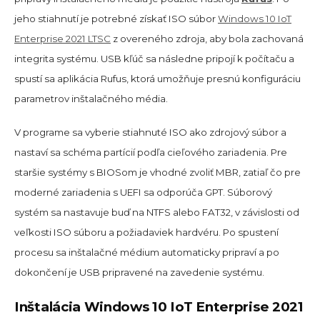
jeho stiahnutí je potrebné získať ISO súbor
Windows 10 IoT
Enterprise 2021 LTSC
z overeného zdroja, aby bola zachovaná
integrita systému. USB kľúč sa následne pripojí k počítaču a
spustí sa aplikácia Rufus, ktorá umožňuje presnú konfiguráciu
parametrov inštalačného média.
V programe sa vyberie stiahnuté ISO ako zdrojový súbor a
nastaví sa schéma partícií podľa cieľového zariadenia. Pre
staršie systémy s BIOSom je vhodné zvoliť MBR, zatiaľ čo pre
moderné zariadenia s UEFI sa odporúča GPT. Súborový
systém sa nastavuje buď na NTFS alebo FAT32, v závislosti od
veľkosti ISO súboru a požiadaviek hardvéru. Po spustení
procesu sa inštalačné médium automaticky pripraví a po
dokončení je USB pripravené na zavedenie systému.
Inštalácia Windows 10 IoT Enterprise 2021