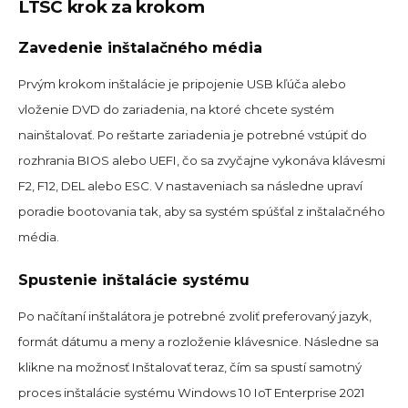
LTSC krok za krokom
Zavedenie inštalačného média
Prvým krokom inštalácie je pripojenie USB kľúča alebo
vloženie DVD do zariadenia, na ktoré chcete systém
nainštalovať. Po reštarte zariadenia je potrebné vstúpiť do
rozhrania BIOS alebo UEFI, čo sa zvyčajne vykonáva klávesmi
F2, F12, DEL alebo ESC. V nastaveniach sa následne upraví
poradie bootovania tak, aby sa systém spúšťal z inštalačného
média.
Spustenie inštalácie systému
Po načítaní inštalátora je potrebné zvoliť preferovaný jazyk,
formát dátumu a meny a rozloženie klávesnice. Následne sa
klikne na možnosť Inštalovať teraz, čím sa spustí samotný
proces inštalácie systému Windows 10 IoT Enterprise 2021