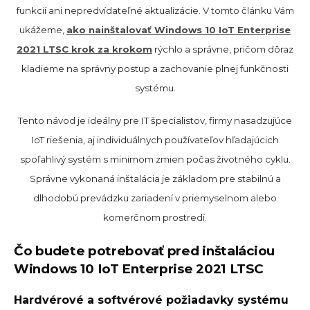
funkcií ani nepredvídateľné aktualizácie. V tomto článku Vám
ukážeme,
ako nainštalovať Windows 10 IoT Enterprise
2021 LTSC krok za krokom
rýchlo a správne, pričom dôraz
kladieme na správny postup a zachovanie plnej funkčnosti
systému.
Tento návod je ideálny pre IT špecialistov, firmy nasadzujúce
IoT riešenia, aj individuálnych používateľov hľadajúcich
spoľahlivý systém s minimom zmien počas životného cyklu.
Správne vykonaná inštalácia je základom pre stabilnú a
dlhodobú prevádzku zariadení v priemyselnom alebo
komerčnom prostredí.
Čo budete potrebovať pred inštaláciou
Windows 10 IoT Enterprise 2021 LTSC
Hardvérové a softvérové požiadavky systému