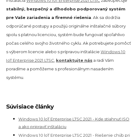
Inštalácia
Windows 10 IoT Enterprise 2021 LTSC
zabezpečuje
stabilný, bezpečný a dlhodobo podporovaný systém
pre Vaše zariadenia a firemné riešenia
. Ak sa dodržia
odporúčané postupy a použijú originálne inštalačné súbory
spolu s platnou licenciou, systém bude fungovať spoľahlivo
počas celého svojho životného cyklu. Ak potrebujete pomôcť
s výberom licencie alebo s prípravou inštalácie
Windows 10
IoT Enterprise 2021 LTSC
,
kontaktujte nás
a radi Vám
poradíme a pomôžeme s profesionálnym nasadením
systému.
Súvisiace články
Windows 10 loT Enterprise LTSC 2021 - Kde stiahnuť ISO
a ako pripraviť inštaláciu
Windows 10 loT Enterprise LTSC 2021 - Riešenie chýb pri