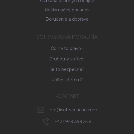
ý
Ochrana osobných údajov
p
Reklamačný poriadok
i
s
Doručenie a doprava
u
SOFTVÉROVÁ PORADŇA
Čo na to právo?
Druhotný softvér
Je to bezpečné?
Koľko ušetrím?
KONTAKT
info
@
softverlacno.com
+421 949 399 348