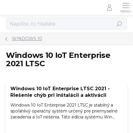
Prejsť
na
obsah
Hľadať
WINDOWS 10
Windows 10 IoT Enterprise
2021 LTSC
V
ý
Windows 10 IoT Enterprise LTSC 2021 -
p
Riešenie chýb pri inštalácii a aktivácii
i
s
Windows 10 IoT Enterprise 2021 LTSC je stabilný a
č
spoľahlivý operačný systém určený pre priemyselné
l
zariadenia a IoT riešenia. Táto edícia systému Win...
á
n