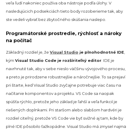
veľa ľudí nakoniec používa oba nástroje podľa úlohy. V
nasledujúcich podsekciách tieto body rozoberieme tak, aby
ste vedeli vybrať bez zbytočného skúšania naslepo.
Programátorské prostredie, rýchlosť a nároky
na počítač
Základný rozdiel je, že
Visual Studio
je plnohodnotné IDE
,
kým
Visual Studio Code je rozšíriteľný editor
. IDE je
navrhnuté tak, aby v sebe nieslo väčšinu vývojového procesu,
a preto je prirodzene robustnejšie a náročnejšie. To sa prejaví
pri štarte, keď Visual Studio zvyčajne potrebuje viac času na
načítanie komponentov a projektu. VS Code sa naopak
spúšťa rýchlo, pretože jeho základ je ľahší a veľa funkcií je
riešených doplnkami. Pri staršom alebo slabšom hardvéri je
rozdiel citeľný, pretože VS Code vie byť svižné aj tam, kde by
plné IDE pôsobilo ťažkopádne. Visual Studio má zmysel najmä