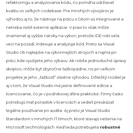
refaktoringu a analyzovania kódu, čo pomáha udržiavať
kvalitu vo veľkých codebase. Pre mnohých vývojárov je
výhodou aj to, že nástroje na prácu s Gitom sú integrované a
netreba riešiť externé aplikácie. V praxi to však môže
znamenať aj vyššie nároky na výkon, pretože IDE robí veľa
vecí na pozadí, indexuje a analyzuje kód. Preto sa Visual
Studio cíti najlepšie na výkonnejších strojoch a najmä pri
práci, kde využijete jeho výbavu. Ak robíte jednoduché úpravy
skriptov, môže byť zbytočne ťažkopádne, no pri veľkom
projekte je jeho „ťažkosť“ vlastne výhodou. Dôležitý rozdiel je
aj v tom, že Visual Studio má jasne definované edície a
licencovanie, čo je v podnikovej sfére praktické. Firmy často
potrebujú mať poriadok v licenciách a vedieť preukázať
legálne používanie pri audite. Aj preto je Visual Studio
štandardom v mnohých IT tímoch, ktoré stavajú riešenia na
Microsoft technológiách. Keď teda potrebujete
robustné