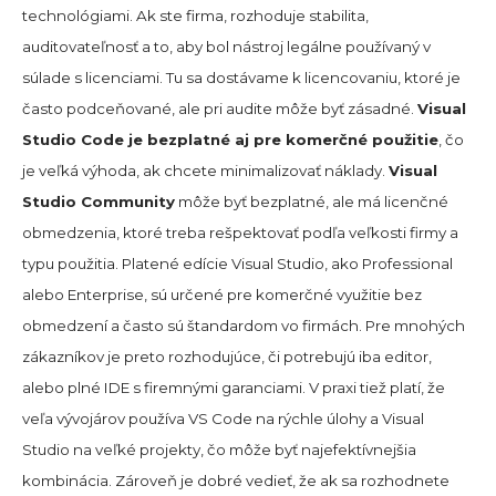
technológiami. Ak ste firma, rozhoduje stabilita,
auditovateľnosť a to, aby bol nástroj legálne používaný v
súlade s licenciami. Tu sa dostávame k licencovaniu, ktoré je
často podceňované, ale pri audite môže byť zásadné.
Visual
Studio Code je bezplatné aj pre komerčné použitie
, čo
je veľká výhoda, ak chcete minimalizovať náklady.
Visual
Studio Community
môže byť bezplatné, ale má licenčné
obmedzenia, ktoré treba rešpektovať podľa veľkosti firmy a
typu použitia. Platené edície Visual Studio, ako Professional
alebo Enterprise, sú určené pre komerčné využitie bez
obmedzení a často sú štandardom vo firmách. Pre mnohých
zákazníkov je preto rozhodujúce, či potrebujú iba editor,
alebo plné IDE s firemnými garanciami. V praxi tiež platí, že
veľa vývojárov používa VS Code na rýchle úlohy a Visual
Studio na veľké projekty, čo môže byť najefektívnejšia
kombinácia. Zároveň je dobré vedieť, že ak sa rozhodnete