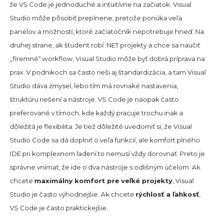
že VS Code je jednoduché a intuitívne na začiatok. Visual
Studio môže pôsobiť preplnene, pretože ponúka veľa
panelov a možností, ktoré začiatočník nepotrebuje hneď. Na
druhej strane, ak študent robí .NET projekty a chce sa naučiť
„firemné“ workflow, Visual Studio môže byť dobrá príprava na
prax. V podnikoch sa často rieši aj štandardizácia, a tam Visual
Studio dáva zmysel, lebo tím má rovnaké nastavenia,
štruktúru riešení a nástroje. VS Code je naopak často
preferované v tímoch, kde každý pracuje trochu inak a
dôležitá je flexibilita. Je tiež dôležité uvedomiť si, že Visual
Studio Code sa dá doplniť o veľa funkcií, ale komfort plného
IDE pri komplexnom ladení to nemusí vždy dorovnať. Preto je
správne vnímať, že ide o dva nástroje s odlišným účelom. Ak
chcete
maximálny komfort pre veľké projekty
, Visual
Studio je často výhodnejšie. Ak chcete
rýchlosť a ľahkosť
,
VS Code je často praktickejšie.