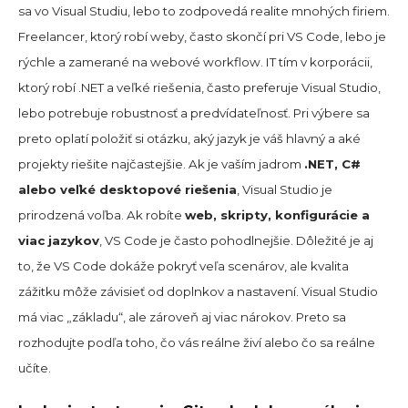
sa vo Visual Studiu, lebo to zodpovedá realite mnohých firiem.
Freelancer, ktorý robí weby, často skončí pri VS Code, lebo je
rýchle a zamerané na webové workflow. IT tím v korporácii,
ktorý robí .NET a veľké riešenia, často preferuje Visual Studio,
lebo potrebuje robustnosť a predvídateľnosť. Pri výbere sa
preto oplatí položiť si otázku, aký jazyk je váš hlavný a aké
projekty riešite najčastejšie. Ak je vaším jadrom
.NET, C#
alebo veľké desktopové riešenia
, Visual Studio je
prirodzená voľba. Ak robíte
web, skripty, konfigurácie a
viac jazykov
, VS Code je často pohodlnejšie. Dôležité je aj
to, že VS Code dokáže pokryť veľa scenárov, ale kvalita
zážitku môže závisieť od doplnkov a nastavení. Visual Studio
má viac „základu“, ale zároveň aj viac nárokov. Preto sa
rozhodujte podľa toho, čo vás reálne živí alebo čo sa reálne
učíte.