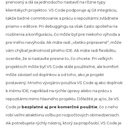
prenosný a dá sa jednoducho nastaviť na rôzne typy
klientskych projektov. VS Code podporuje aj Git integráciu,
takže bežné commitovanie a prácu s repozitármi zvládnete
priamo v editore. Pri debuggingu sa však často spolieha na
rozšírenia a konfiguráciu, čo môže byť pre niekoho výhoda a
pre iného nevýhoda. Ak máte radi „všetko pripravené“, môže
vám chýbať jednotnosť plného IDE. Ak máte radi flexibilitu,
oceníte, že si nastavíte presne to, čo chcete. Pri veľkých
projektoch môže byť VS Code stále použiteľné, ale komfort
môže závisieť od doplnkov a od toho, ako je projekt
postavený. Mnoho vývojárov používa VS Code aj ako doplnok
k inému IDE, napríklad na rýchle úpravy alebo na prácu s
repozitármi mimo hlavného projektu. Dôležité je aj to, že VS
Code je
bezplatné aj pre komerčné použitie
, čo z neho
robí veľmi atraktívnu voľbu pri rozpočtových obmedzeniach.
Ak potrebujete rýchly nástroj, ktorý sa prispôsobí, VS Code je