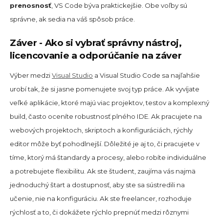
prenosnosť
, VS Code býva praktickejšie. Obe voľby sú
správne, ak sedia na váš spôsob práce.
Záver - Ako si vybrať správny nástroj,
licencovanie a odporúčanie na záver
Výber medzi
Visual Studio
a Visual Studio Code sa najľahšie
urobí tak, že si jasne pomenujete svoj typ práce. Ak vyvíjate
veľké aplikácie, ktoré majú viac projektov, testov a komplexný
build, často oceníte robustnosť plného IDE. Ak pracujete na
webových projektoch, skriptoch a konfiguráciách, rýchly
editor môže byť pohodlnejší. Dôležité je aj to, či pracujete v
tíme, ktorý má štandardy a procesy, alebo robíte individuálne
a potrebujete flexibilitu. Ak ste študent, zaujíma vás najmä
jednoduchý štart a dostupnosť, aby ste sa sústredili na
učenie, nie na konfiguráciu. Ak ste freelancer, rozhoduje
rýchlosť a to, či dokážete rýchlo prepnúť medzi rôznymi