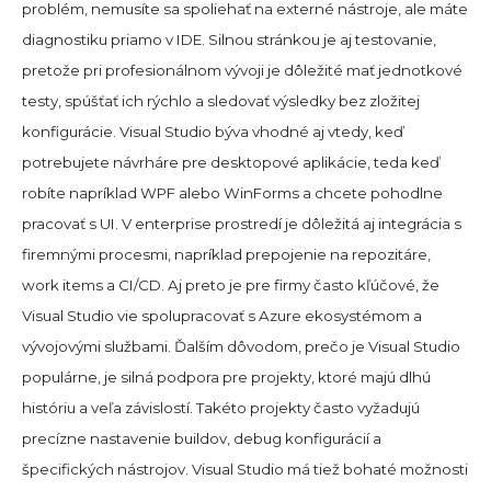
problém, nemusíte sa spoliehať na externé nástroje, ale máte
diagnostiku priamo v IDE. Silnou stránkou je aj testovanie,
pretože pri profesionálnom vývoji je dôležité mať jednotkové
testy, spúšťať ich rýchlo a sledovať výsledky bez zložitej
konfigurácie. Visual Studio býva vhodné aj vtedy, keď
potrebujete návrháre pre desktopové aplikácie, teda keď
robíte napríklad WPF alebo WinForms a chcete pohodlne
pracovať s UI. V enterprise prostredí je dôležitá aj integrácia s
firemnými procesmi, napríklad prepojenie na repozitáre,
work items a CI/CD. Aj preto je pre firmy často kľúčové, že
Visual Studio vie spolupracovať s Azure ekosystémom a
vývojovými službami. Ďalším dôvodom, prečo je Visual Studio
populárne, je silná podpora pre projekty, ktoré majú dlhú
históriu a veľa závislostí. Takéto projekty často vyžadujú
precízne nastavenie buildov, debug konfigurácií a
špecifických nástrojov. Visual Studio má tiež bohaté možnosti