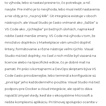
to výhoda, lebo si nastaví presne to, čo potrebuje, a nič
navyše. Pre iného je to nevýhoda, lebo musí riešiť nastavenia
a nie vždy je to „na prvý klik“. Git integrácia existuje v oboch
nástrojoch, ale Visual Studio je často vnímané ako „ťažšie“ a
VS Code ako „rýchlejšie“ pri bežných úlohách, najmä keď
robíte časté menšie zmeny. VS Code má výhodu v tom, že
množstvo doplnkov z Marketplace vám umožní doplniť
lintery, formátovanie a rôzne nástroje veľmi rýchlo. Visual
Studio má tiež doplnky, no časť z nich môže byť viazaná na
licencie alebo na špecifické edície, čo je dobré mať na
pamäti. Pri práci s kontajnermi a DevOps skriptami býva VS
Code často prirodzenejšie, lebo terminál a konfigurácie sú
„prvá liga“ jeho každodenného použitia. Visual Studio má tiež
podporu pre Docker a cloud integrácie, ale opäť to dáva
najväčší zmysel vtedy, keď ste v ekosystéme Microsoft a
riešite komplexnú aplikáciu. Pri tímovej spolupráci oceníte v