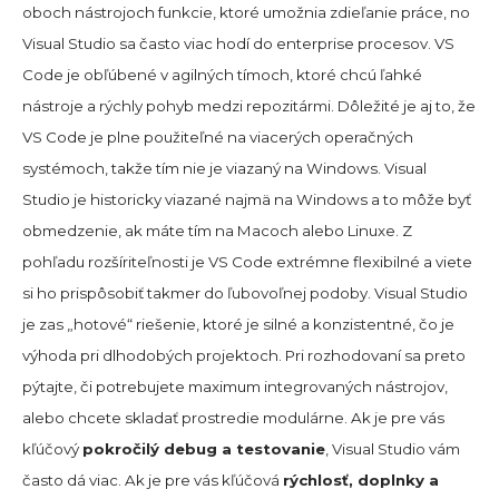
oboch nástrojoch funkcie, ktoré umožnia zdieľanie práce, no
Visual Studio sa často viac hodí do enterprise procesov. VS
Code je obľúbené v agilných tímoch, ktoré chcú ľahké
nástroje a rýchly pohyb medzi repozitármi. Dôležité je aj to, že
VS Code je plne použiteľné na viacerých operačných
systémoch, takže tím nie je viazaný na Windows. Visual
Studio je historicky viazané najmä na Windows a to môže byť
obmedzenie, ak máte tím na Macoch alebo Linuxe. Z
pohľadu rozšíriteľnosti je VS Code extrémne flexibilné a viete
si ho prispôsobiť takmer do ľubovoľnej podoby. Visual Studio
je zas „hotové“ riešenie, ktoré je silné a konzistentné, čo je
výhoda pri dlhodobých projektoch. Pri rozhodovaní sa preto
pýtajte, či potrebujete maximum integrovaných nástrojov,
alebo chcete skladať prostredie modulárne. Ak je pre vás
kľúčový
pokročilý debug a testovanie
, Visual Studio vám
často dá viac. Ak je pre vás kľúčová
rýchlosť, doplnky a