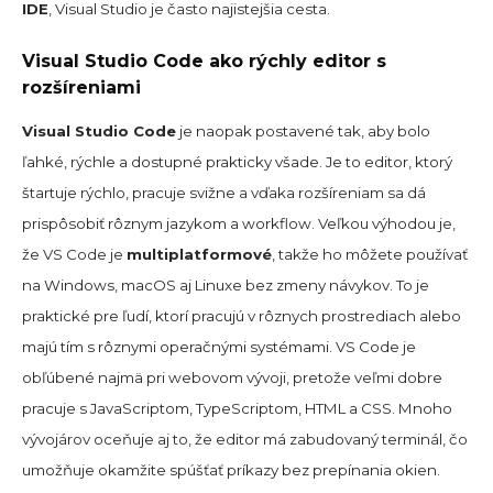
IDE
, Visual Studio je často najistejšia cesta.
Visual Studio Code ako rýchly editor s
rozšíreniami
Visual Studio Code
je naopak postavené tak, aby bolo
ľahké, rýchle a dostupné prakticky všade. Je to editor, ktorý
štartuje rýchlo, pracuje svižne a vďaka rozšíreniam sa dá
prispôsobiť rôznym jazykom a workflow. Veľkou výhodou je,
že VS Code je
multiplatformové
, takže ho môžete používať
na Windows, macOS aj Linuxe bez zmeny návykov. To je
praktické pre ľudí, ktorí pracujú v rôznych prostrediach alebo
majú tím s rôznymi operačnými systémami. VS Code je
obľúbené najmä pri webovom vývoji, pretože veľmi dobre
pracuje s JavaScriptom, TypeScriptom, HTML a CSS. Mnoho
vývojárov oceňuje aj to, že editor má zabudovaný terminál, čo
umožňuje okamžite spúšťať príkazy bez prepínania okien.