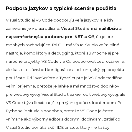
Podpora jazykov a typické scenáre použitia
Visual Studio aj VS Code podporujú veľa jazykov, ale ich
zameranie je v praxi odlišné.
Visual Studio
má najhlbšiu a
najkomfortnejšiu podporu pre .NET a C#
, čo je pre
mnohých rozhodujúce. Pri C++ má Visual Studio veľmi silné
nástroje, kompilátory a debugging, ktoré sú vhodné aj pre
náročné projekty. VS Code vie C# podporovať cez rozšírenia,
ale často to závisí od konfigurácie a od toho, aký typ projektu
používate. Pri JavaScripte a TypeScripte je VS Code tradične
veľmi príjemné, pretože je ľahké a má množstvo doplnkov
pre webový vývoj. Visual Studio tiež vie robiť webový vývoj, ale
VS Code býva flexibilnejšie pri rýchlej práci s frontendom. Pri
Pythone je situácia podobná, pretože VS Code je často
vnímané ako výborný editor s dobrými doplnkami, zatiaľ čo
Visual Studio ponúka skôr IDE prístup, ktorý nie každý