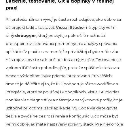
Ladenie, testovanie, Git a doplnky v reálnej
praxi
Pri profesionálnom vývoji je často rozhodujúce, ako dobre sa
dá projekt ladiť a testovať.
Visual Studio
má typicky veľmi
silný
debugger
, ktorý poskytuje pokročilé možnosti
breakpointov, sledovania premenných a analýzy správania
aplikácie. V praxi to znamená, že pri zložitej chybe máte viac
nástrojov, aby ste sa k príčine dostali rýchlejšie. Testovanie je
v plnom IDE často pohodlnejšie, pretože spúšťanie testov a
práca s výsledkami býva priamo integrovaná. Pri väčších
tímoch je dôležité aj to, že IDE podporuje rôzne workflow a
integrácie, ktoré sa používajú v podnikoch. Visual Studio tiež
ponúka viac diagnostiky a nástrojov na výkonové profily, čo je
užitočné pri optimalizácii aplikácie. VS Code vie debugovať
tiež, ale zvyčajne cez rozšírenia a konfiguráciu, čo môže byť
veľmi dobré, ak máte nastavený správny stack. Pre niekoho je