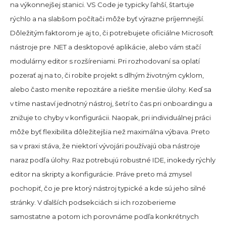
na výkonnejšej stanici. VS Code je typicky ľahší, štartuje
rýchlo a na slabšom počítači môže byť výrazne príjemnejší.
Dôležitým faktorom je aj to, či potrebujete oficiálne Microsoft
nástroje pre .NET a desktopové aplikácie, alebo vám stačí
modulárny editor s rozšíreniami. Pri rozhodovaní sa oplatí
pozerať aj na to, či robíte projekt s dlhým životným cyklom,
alebo často meníte repozitáre a riešite menšie úlohy. Keď sa
v tíme nastaví jednotný nástroj, šetrí to čas pri onboardingu a
znižuje to chyby v konfigurácii. Naopak, pri individuálnej práci
môže byť flexibilita dôležitejšia než maximálna výbava. Preto
sa v praxi stáva, že niektorí vývojári používajú oba nástroje
naraz podľa úlohy. Raz potrebujú robustné IDE, inokedy rýchly
editor na skripty a konfigurácie. Práve preto má zmysel
pochopiť, čo je pre ktorý nástroj typické a kde sú jeho silné
stránky. V ďalších podsekciách si ich rozoberieme
samostatne a potom ich porovnáme podľa konkrétnych