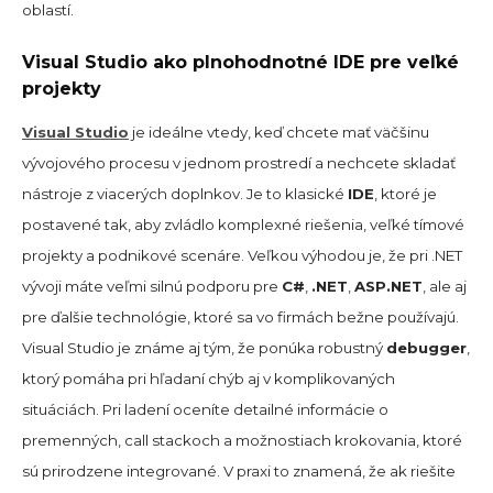
oblastí.
Visual Studio ako plnohodnotné IDE pre veľké
projekty
Visual Studio
je ideálne vtedy, keď chcete mať väčšinu
vývojového procesu v jednom prostredí a nechcete skladať
nástroje z viacerých doplnkov. Je to klasické
IDE
, ktoré je
postavené tak, aby zvládlo komplexné riešenia, veľké tímové
projekty a podnikové scenáre. Veľkou výhodou je, že pri .NET
vývoji máte veľmi silnú podporu pre
C#
,
.NET
,
ASP.NET
, ale aj
pre ďalšie technológie, ktoré sa vo firmách bežne používajú.
Visual Studio je známe aj tým, že ponúka robustný
debugger
,
ktorý pomáha pri hľadaní chýb aj v komplikovaných
situáciách. Pri ladení oceníte detailné informácie o
premenných, call stackoch a možnostiach krokovania, ktoré
sú prirodzene integrované. V praxi to znamená, že ak riešite