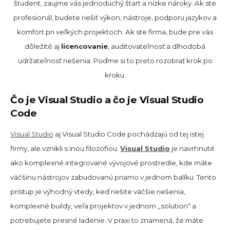
študent, zaujme vás jednoduchý štart a nízke nároky. Ak ste
profesionál, budete riešiť výkon, nástroje, podporu jazykov a
komfort pri veľkých projektoch. Ak ste firma, bude pre vás
dôležité aj
licencovanie
, auditovateľnosť a dlhodobá
udržateľnosť riešenia. Poďme si to preto rozobrať krok po
kroku.
Čo je Visual Studio a čo je Visual Studio
Code
Visual Studio
aj Visual Studio Code pochádzajú od tej istej
firmy, ale vznikli s inou filozofiou.
Visual Studio
je navrhnuté
ako komplexné integrované vývojové prostredie, kde máte
väčšinu nástrojov zabudovanú priamo v jednom balíku. Tento
prístup je výhodný vtedy, keď riešite väčšie riešenia,
komplexné buildy, veľa projektov v jednom „solution“ a
potrebujete presné ladenie. V praxi to znamená, že máte