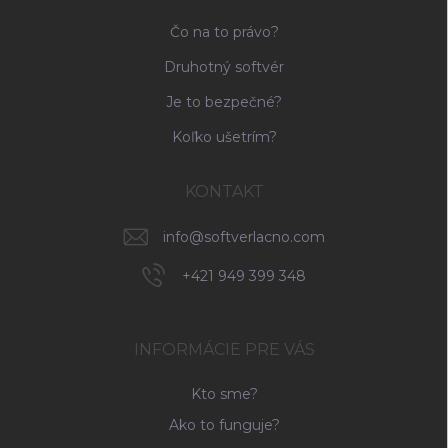
Čo na to právo?
Druhotný softvér
Je to bezpečné?
Koľko ušetrím?
KONTAKT
info
@
softverlacno.com
+421 949 399 348
INFORMÁCIE PRE VÁS
Kto sme?
Ako to funguje?