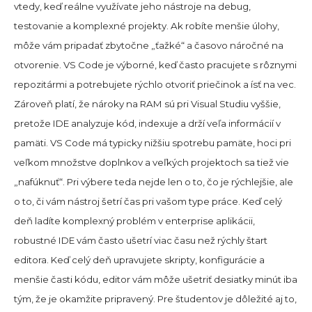
vtedy, keď reálne využívate jeho nástroje na debug,
testovanie a komplexné projekty. Ak robíte menšie úlohy,
môže vám pripadať zbytočne „ťažké“ a časovo náročné na
otvorenie. VS Code je výborné, keď často pracujete s rôznymi
repozitármi a potrebujete rýchlo otvoriť priečinok a ísť na vec.
Zároveň platí, že nároky na RAM sú pri Visual Studiu vyššie,
pretože IDE analyzuje kód, indexuje a drží veľa informácií v
pamäti. VS Code má typicky nižšiu spotrebu pamäte, hoci pri
veľkom množstve doplnkov a veľkých projektoch sa tiež vie
„nafúknuť“. Pri výbere teda nejde len o to, čo je rýchlejšie, ale
o to, či vám nástroj šetrí čas pri vašom type práce. Keď celý
deň ladíte komplexný problém v enterprise aplikácii,
robustné IDE vám často ušetrí viac času než rýchly štart
editora. Keď celý deň upravujete skripty, konfigurácie a
menšie časti kódu, editor vám môže ušetriť desiatky minút iba
tým, že je okamžite pripravený. Pre študentov je dôležité aj to,