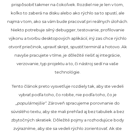
prispôsobiť takmer na čokoľvek. Rozdiel nie je len v tom,
koľko to zaberá na disku alebo ako rýchlo sa to spustí, ale
najmä v tom, ako sa vám bude pracovať pri reálnych úlohách.
Niekto potrebuje silný debugger, testovanie, profilovanie
výkonu a tvorbu desktopových aplikácií, iný zas chce rýchlo
otvoriť priečinok, upraviť skript, spustiť terminál a hotovo. Ak
navyše pracujete v tíme, je dôležité riešiť aj integrácie,
verzovanie, typ projektu a to, či nástroj sedí na vaše
technológie.
Tento článok preto vysvetľuje rozdiely tak, aby ste vedeli
vybrať podľa toho, čo robíte, nie podľa toho, čo je
„populárnejšie“
. Zároveň spracujeme porovnanie do
súvislého textu, aby ste mali prehľad aj bez tabuliek a bez
zbytočných skratiek. Dôležité pojmy a rozhodujúce body
zvýrazníme, aby ste sa vedeli rýchlo zorientovať. Ak ste