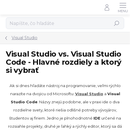
Prejsť
na
obsah
Hľadať
Visual Studio
Visual Studio vs. Visual Studio
Code - Hlavné rozdiely a ktorý
si vybrať
Ak si dnes hľadáte nástroj na programovanie, veľmi rýchlo
narazíte na dvojicu od Microsoftu:
Visual Studio
a
Visual
Studio Code
. Názvy znejú podobne, ale v praxi ide o dva
rozdielne svety, ktoré riešia odlišné potreby vývojárov,
študentov aj firiem. Jedno je plnohodnotné
IDE
určené na
rozsiahle projekty, druhé je ľahký a rýchly editor, ktorý sa dá