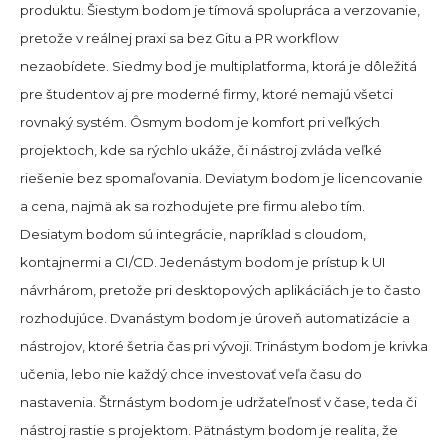
produktu. Šiestym bodom je tímová spolupráca a verzovanie,
pretože v reálnej praxi sa bez Gitu a PR workflow
nezaobídete. Siedmy bod je multiplatforma, ktorá je dôležitá
pre študentov aj pre moderné firmy, ktoré nemajú všetci
rovnaký systém. Ôsmym bodom je komfort pri veľkých
projektoch, kde sa rýchlo ukáže, či nástroj zvláda veľké
riešenie bez spomaľovania. Deviatym bodom je licencovanie
a cena, najmä ak sa rozhodujete pre firmu alebo tím.
Desiatym bodom sú integrácie, napríklad s cloudom,
kontajnermi a CI/CD. Jedenástym bodom je prístup k UI
návrhárom, pretože pri desktopových aplikáciách je to často
rozhodujúce. Dvanástym bodom je úroveň automatizácie a
nástrojov, ktoré šetria čas pri vývoji. Trinástym bodom je krivka
učenia, lebo nie každý chce investovať veľa času do
nastavenia. Štrnástym bodom je udržateľnosť v čase, teda či
nástroj rastie s projektom. Pätnástym bodom je realita, že