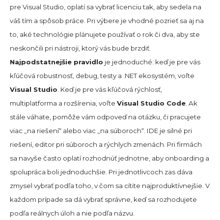
pre Visual Studio, oplatí sa vybrať licenciu tak, aby sedela na
váš tím a spôsob práce. Pri výbere je vhodné pozrieť sa aj na
to, aké technológie plánujete používať o rok či dva, aby ste
neskončili pri nástroji, ktorý vás bude brzdiť.
Najpodstatnejšie pravidlo
je jednoduché: keď je pre vás
kľúčová robustnosť, debug, testy a .NET ekosystém, voľte
Visual Studio
. Keď je pre vás kľúčová rýchlosť,
multiplatforma a rozšírenia, voľte
Visual Studio Code
. Ak
stále váhate, pomôže vám odpoveď na otázku, či pracujete
viac „na riešení“ alebo viac „na súboroch“. IDE je silné pri
riešení, editor pri súboroch a rýchlych zmenách. Pri firmách
sa navyše často oplatí rozhodnúť jednotne, aby onboarding a
spolupráca boli jednoduchšie. Pri jednotlivcoch zas dáva
zmysel vybrať podľa toho, v čom sa cítite najproduktívnejšie. V
každom prípade sa dá vybrať správne, keď sa rozhodujete
podľa reálnych úloh a nie podľa názvu.