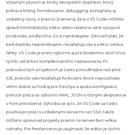
Výrazným plusom je široký ekosystém doplnkov, ktorý
pokrýva linting, formátovanie, debugging, kontajnery aj
vzdialený vývoj. V praxi to znamená, že si z VS Code môžete
spraviť minimalistický editor alebo relatívne silné vývojové
prostredie, podľa toho, čo si nainštalujete. Zároveň platí, že
keď doplnky nepotrebujete, nezaťažujú vás a editor ostáva
ľahký. VS Code je preto výborné aj pre študentov, ktorí chcú
rýchlo začať bez komplikovaného nastavovania. Pri
jednoduchých projektoch je často pohodlnejšie než plné
IDE, pretože vás nezaťažuje funkciami, ktoré nepoužívate.
Veľmi dobre sa hodí aj pre DevOps a správu konfigurácií,
pretože práca so súbormi YAML, JSON a rôznymi skriptami je
v ňom prirodzená. Výhodou je aj to, že VS Code sa často
používa pri práci s vzdialenými servermi cez SSH, takže
môžete upravovať projekty priamo na serveri bez veľkej
námahy. Pre freelancerov je zaujímavé, že editor je rýchlo