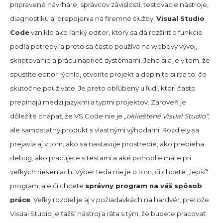
pripravené návrháre, správcov závislostí, testovacie nástroje,
diagnostiku aj prepojenia na firemné služby.
Visual Studio
Code
vzniklo ako ľahký editor, ktorý sa dá rozšíriť o funkcie
podľa potreby, a preto sa často používa na webový vývoj,
skriptovanie a prácu naprieč systémami. Jeho sila je v tom, že
spustíte editor rýchlo, otvoríte projekt a doplníte si iba to, čo
skutočne používate. Je preto obľúbený u ľudí, ktorí často
prepínajú medzi jazykmi a typmi projektov. Zároveň je
dôležité chápať, že VS Code nie je
„oklieštené Visual Studio“
,
ale samostatný produkt s vlastnými výhodami. Rozdiely sa
prejavia aj v tom, ako sa nastavuje prostredie, ako prebieha
debug, ako pracujete s testami a aké pohodlie máte pri
veľkých riešeniach. Výber teda nie je o tom, či chcete „lepší“
program, ale či chcete
správny program na váš spôsob
práce
. Veľký rozdiel je aj v požiadavkách na hardvér, pretože
Visual Studio je ťažší nástroj a ráta s tým, že budete pracovať