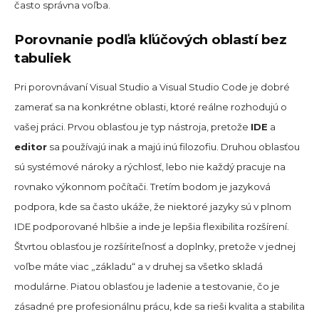
často správna voľba.
Porovnanie podľa kľúčových oblastí bez
tabuliek
Pri porovnávaní Visual Studio a Visual Studio Code je dobré
zamerať sa na konkrétne oblasti, ktoré reálne rozhodujú o
vašej práci. Prvou oblasťou je typ nástroja, pretože
IDE
a
editor
sa používajú inak a majú inú filozofiu. Druhou oblasťou
sú systémové nároky a rýchlosť, lebo nie každý pracuje na
rovnako výkonnom počítači. Tretím bodom je jazyková
podpora, kde sa často ukáže, že niektoré jazyky sú v plnom
IDE podporované hlbšie a inde je lepšia flexibilita rozšírení.
Štvrtou oblasťou je rozšíriteľnosť a doplnky, pretože v jednej
voľbe máte viac „základu“ a v druhej sa všetko skladá
modulárne. Piatou oblasťou je ladenie a testovanie, čo je
zásadné pre profesionálnu prácu, kde sa rieši kvalita a stabilita