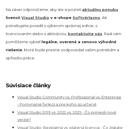
Na záver odporúčame, aby ste si pozreli
aktuálnu ponuku
licencií
Visual Studio
v e-shope
Softvérlacno
. Ak
potrebujete poradiť s výberom správnej edície, s
licencovaním alebo s aktiváciou,
kontaktujte nás
. Radi vám
pomôžeme vybrať
legálne, overené a cenovo výhodné
riešenie
, ktoré bude presne zodpovedať vašim potrebám a
spôsobu práce.
Súvisiace články
Visual Studio Community vs. Professional vs. Enterprise
- Porovnanie funkcií a pre koho sú určené
Visual Studio 2019 vs. 2022 vs. 2025 - Čo priniesli nové
verzie?
Visual Studio: Bezplatná vs. platená licencia - Čo získate