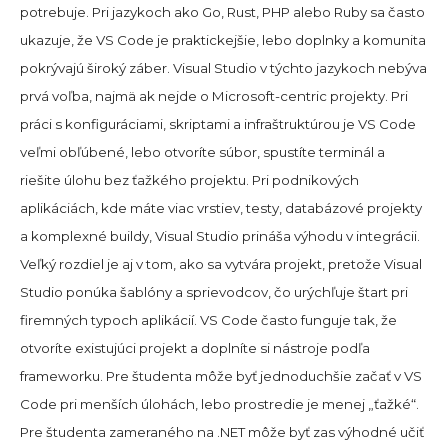
potrebuje. Pri jazykoch ako Go, Rust, PHP alebo Ruby sa často
ukazuje, že VS Code je praktickejšie, lebo doplnky a komunita
pokrývajú široký záber. Visual Studio v týchto jazykoch nebýva
prvá voľba, najmä ak nejde o Microsoft-centric projekty. Pri
práci s konfiguráciami, skriptami a infraštruktúrou je VS Code
veľmi obľúbené, lebo otvoríte súbor, spustíte terminál a
riešite úlohu bez ťažkého projektu. Pri podnikových
aplikáciách, kde máte viac vrstiev, testy, databázové projekty
a komplexné buildy, Visual Studio prináša výhodu v integrácii.
Veľký rozdiel je aj v tom, ako sa vytvára projekt, pretože Visual
Studio ponúka šablóny a sprievodcov, čo urýchľuje štart pri
firemných typoch aplikácií. VS Code často funguje tak, že
otvoríte existujúci projekt a doplníte si nástroje podľa
frameworku. Pre študenta môže byť jednoduchšie začať v VS
Code pri menších úlohách, lebo prostredie je menej „ťažké“.
Pre študenta zameraného na .NET môže byť zas výhodné učiť