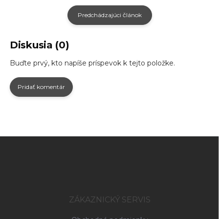
Predchádzajúci článok
Diskusia (0)
Buďte prvý, kto napíše príspevok k tejto položke.
Pridať komentár
Z
á
p
ä
t
i
ZÁKAZNICKÝ SERVIS
e