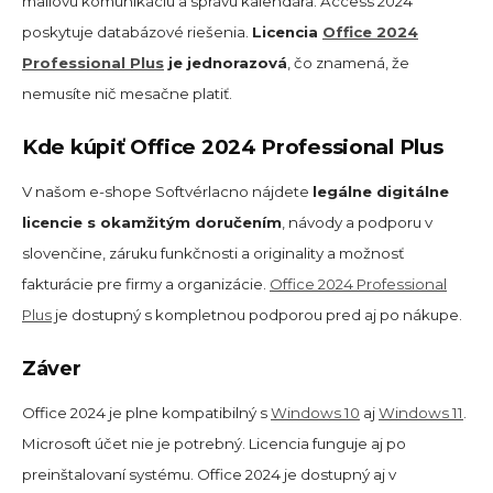
mailovú komunikáciu a správu kalendára. Access 2024
poskytuje databázové riešenia.
Licencia
Office 2024
Professional Plus
je jednorazová
, čo znamená, že
nemusíte nič mesačne platiť.
Kde kúpiť Office 2024 Professional Plus
V našom e-shope Softvérlacno nájdete
legálne digitálne
licencie s okamžitým doručením
, návody a podporu v
slovenčine, záruku funkčnosti a originality a možnosť
fakturácie pre firmy a organizácie.
Office 2024 Professional
Plus
je dostupný s kompletnou podporou pred aj po nákupe.
Záver
Office 2024 je plne kompatibilný s
Windows 10
aj
Windows 11
.
Microsoft účet nie je potrebný. Licencia funguje aj po
preinštalovaní systému. Office 2024 je dostupný aj v