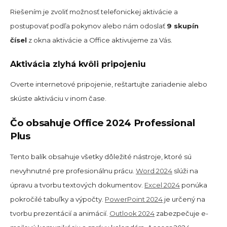
Riešením je zvoliť možnosť telefonickej aktivácie a
postupovať podľa pokynov alebo nám odoslať
9 skupín
čísel
z okna aktivácie a Office aktivujeme za Vás.
Aktivácia zlyhá kvôli pripojeniu
Overte internetové pripojenie, reštartujte zariadenie alebo
skúste aktiváciu v inom čase.
Čo obsahuje Office 2024 Professional
Plus
Tento balík obsahuje všetky dôležité nástroje, ktoré sú
nevyhnutné pre profesionálnu prácu.
Word 2024
slúži na
úpravu a tvorbu textových dokumentov.
Excel 2024
ponúka
pokročilé tabuľky a výpočty.
PowerPoint 2024
je určený na
tvorbu prezentácií a animácií.
Outlook 2024
zabezpečuje e-