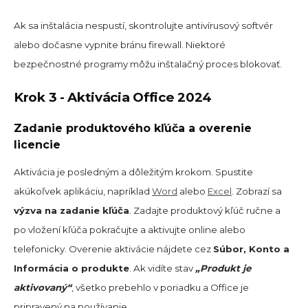
Ak sa inštalácia nespustí, skontrolujte antivírusový softvér
alebo dočasne vypnite bránu firewall. Niektoré
bezpečnostné programy môžu inštalačný proces blokovať.
Krok 3 - Aktivácia Office 2024
Zadanie produktového kľúča a overenie
licencie
Aktivácia je posledným a dôležitým krokom. Spustite
akúkoľvek aplikáciu, napríklad
Word
alebo
Excel
. Zobrazí sa
výzva na zadanie kľúča
. Zadajte produktový kľúč ručne a
po vložení kľúča pokračujte a aktivujte online alebo
telefonicky. Overenie aktivácie nájdete cez
Súbor, Konto a
Informácia o produkte
. Ak vidíte stav
„Produkt je
aktivovaný“
, všetko prebehlo v poriadku a Office je
pripravený na používanie.