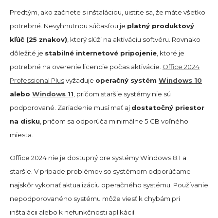
Predtým, ako začnete s inštaláciou, uistite sa, že máte všetko
potrebné. Nevyhnutnou súčasťou je
platný produktový
kľúč (25 znakov)
, ktorý slúži na aktiváciu softvéru. Rovnako
dôležité je
stabilné internetové pripojenie
, ktoré je
potrebné na overenie licencie počas aktivácie.
Office 2024
Professional Plus
vyžaduje
operačný systém
Windows 10
alebo
Windows 11
, pričom staršie systémy nie sú
podporované. Zariadenie musí mať aj
dostatočný priestor
na disku
, pričom sa odporúča minimálne 5 GB voľného
miesta.
Office 2024 nie je dostupný pre systémy Windows 8.1 a
staršie. V prípade problémov so systémom odporúčame
najskôr vykonať aktualizáciu operačného systému. Používanie
nepodporovaného systému môže viesť k chybám pri
inštalácii alebo k nefunkčnosti aplikácií.