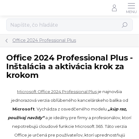
Prejsť
na
obsah
Hľadať
Office 2024 Professional Plus
Office 2024 Professional Plus -
Inštalácia a aktivácia krok za
krokom
Microsoft Office 2024 Professional Plus
je najnovšia
jednorazová verzia obľúbeného kancelárskeho balíka od
Microsoft
. Vychádza z osvedčeného modelu
„kúp raz,
používaj navždy“
a je ideálny pre firmy a profesionálov, ktorí
nepotrebujú cloudové funkcie Microsoft 365. Táto verzia
Office je určená pre používateľov, ktorí uprednostňujú