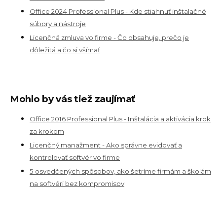
Office 2024 Professional Plus - Kde stiahnuť inštalačné
súbory a nástroje
Licenčná zmluva vo firme - Čo obsahuje, prečo je
dôležitá a čo si všímať
Mohlo by vás tiež zaujímať
Office 2016 Professional Plus - Inštalácia a aktivácia krok
za krokom
Licenčný manažment - Ako správne evidovať a
kontrolovať softvér vo firme
5 osvedčených spôsobov, ako šetríme firmám a školám
na softvéri bez kompromisov