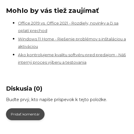
Mohlo by vás tiež zaujímať
Office 2019 vs. Office 2021 - Rozdiely, novinky a či sa
oplatí prechod
Windows 11 Home - Riešenie problémov s inštaláciou a
aktiváciou
Ako kontrolujeme kvalitu softvéru pred predajom - Náš
interný proces výberu a testovania
Diskusia (0)
Buďte prvý, kto napíše príspevok k tejto položke.
Pridať komentár