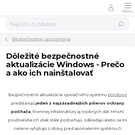
Prejsť
na
obsah
Hľadať
Bezpečnostné upozornenia
Dôležité bezpečnostné
aktualizácie Windows - Prečo
a ako ich nainštalovať
Bezpečnostné aktualizácie operačného systému
Windows
predstavujú
jeden z najzásadnejších pilierov ochrany
počítača
, firemnej infraštruktúry aj osobných dát. Mnohí
používatelia ich však stále podceňujú, odkladajú alebo sa im
cielene vyhýbajú z obavy pred spomalením systému či