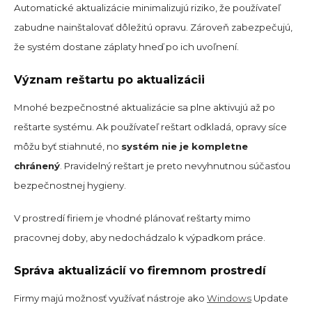
Automatické aktualizácie minimalizujú riziko, že používateľ
zabudne nainštalovať dôležitú opravu. Zároveň zabezpečujú,
že systém dostane záplaty hneď po ich uvoľnení.
Význam reštartu po aktualizácii
Mnohé bezpečnostné aktualizácie sa plne aktivujú až po
reštarte systému. Ak používateľ reštart odkladá, opravy síce
môžu byť stiahnuté, no
systém nie je kompletne
chránený
. Pravidelný reštart je preto nevyhnutnou súčasťou
bezpečnostnej hygieny.
V prostredí firiem je vhodné plánovať reštarty mimo
pracovnej doby, aby nedochádzalo k výpadkom práce.
Správa aktualizácií vo firemnom prostredí
Firmy majú možnosť využívať nástroje ako
Windows
Update