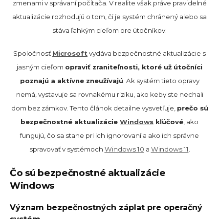
zmenami v správaní počítača. V realite však práve pravidelné
aktualizácie rozhodujú o tom, či je systém chránený alebo sa
stáva ľahkým cieľom pre útočníkov.
Spoločnosť
Microsoft
vydáva bezpečnostné aktualizácie s
jasným cieľom
opraviť zraniteľnosti, ktoré už útočníci
poznajú a aktívne zneužívajú
. Ak systém tieto opravy
nemá, vystavuje sa rovnakému riziku, ako keby ste nechali
dom bez zámkov. Tento článok detailne vysvetľuje,
prečo sú
bezpečnostné aktualizácie
Windows
kľúčové
, ako
fungujú, čo sa stane pri ich ignorovaní a ako ich správne
spravovať v systémoch
Windows 10
a
Windows 11
.
Čo sú bezpečnostné aktualizácie
Windows
Význam bezpečnostných záplat pre operačný