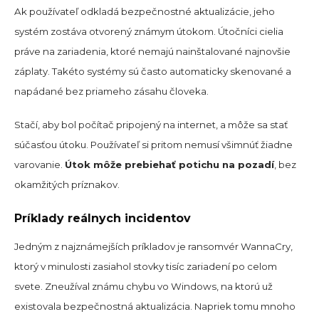
Ak používateľ odkladá bezpečnostné aktualizácie, jeho
systém zostáva otvorený známym útokom. Útočníci cielia
práve na zariadenia, ktoré nemajú nainštalované najnovšie
záplaty. Takéto systémy sú často automaticky skenované a
napádané bez priameho zásahu človeka.
Stačí, aby bol počítač pripojený na internet, a môže sa stať
súčasťou útoku. Používateľ si pritom nemusí všimnúť žiadne
varovanie.
Útok môže prebiehať potichu na pozadí
, bez
okamžitých príznakov.
Príklady reálnych incidentov
Jedným z najznámejších príkladov je ransomvér WannaCry,
ktorý v minulosti zasiahol stovky tisíc zariadení po celom
svete. Zneužíval známu chybu vo Windows, na ktorú už
existovala bezpečnostná aktualizácia. Napriek tomu mnoho