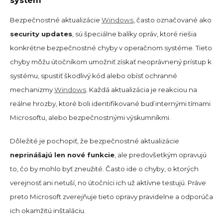
systém
Bezpečnostné aktualizácie
Windows
, často označované ako
security updates
, sú špeciálne balíky opráv, ktoré riešia
konkrétne bezpečnostné chyby v operačnom systéme. Tieto
chyby môžu útočníkom umožniť získať neoprávnený prístup k
systému, spustiť škodlivý kód alebo obísť ochranné
mechanizmy
Windows
. Každá aktualizácia je reakciou na
reálne hrozby, ktoré boli identifikované buď internými tímami
Microsoftu, alebo bezpečnostnými výskumníkmi.
Dôležité je pochopiť, že bezpečnostné aktualizácie
neprinášajú len nové funkcie
, ale predovšetkým opravujú
to, čo by mohlo byť zneužité. Často ide o chyby, o ktorých
verejnosť ani netuší, no útočníci ich už aktívne testujú. Práve
preto Microsoft zverejňuje tieto opravy pravidelne a odporúča
ich okamžitú inštaláciu.