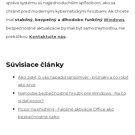
správa systému sú najjednoduchším spôsobom, ako sa
chrániť pred modernými kybernetickými hrozbami. Ak chcete
mať
stabilný, bezpečný a dlhodobo funkčný
Windows
,
bezpečnostné aktualizácie by mali byť samozrejmosťou, nie
prekážkou.
Kontaktujte nás
.
Súvisiace články
Ako zistiť, či vás napadol ransomvér - príznaky a čo robiť
ako prvé
Najnovšie bezpečnostné hrozby pre Windows - Na čo
si dať pozor?
Pozor na phishing - Falošné aktivácie Office ako
bezpečnostné riziko