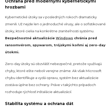
Ochrana pred modernými kybernetickými
hrozbami
Kybernetické útoky sa v posledných rokoch dramaticky
zmenili. Už nejde len o jednoduché vírusy, ale o sofistikované
útoky, ktoré cielia na konkrétne zraniteľnosti systému.
Bezpečnostné aktualizácie
Windows
chránia pred
ransomvérom, spywarom, trójskymi koňmi aj zero-day
útokmi.
Zero-day útoky sú obzvlášť nebezpečné, pretože využívajú
chyby, ktoré ešte neboli verejne známe. Ak však Microsoft
chybu identifikuje a vydá opravu, systém bez aktualizácie
zostáva úplne bez ochrany. Práve v takýchto prípadoch
rozhoduje rýchlosť inštalácie aktualizácií.
Stabilita systému a ochrana dát