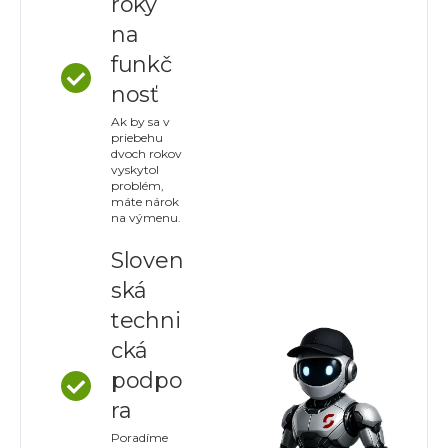
roky
na
funkč
nosť
Ak by sa v
priebehu
dvoch rokov
vyskytol
problém,
máte nárok
na výmenu.
Sloven
ská
techni
cká
podpo
ra
Poradíme