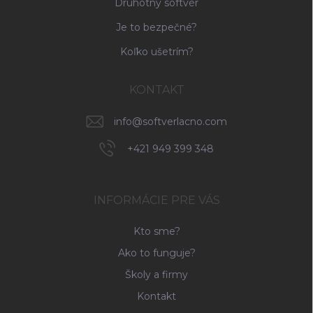
Druhotný softvér
Je to bezpečné?
Koľko ušetrím?
KONTAKT
info
@
softverlacno.com
+421 949 399 348
INFORMÁCIE PRE VÁS
Kto sme?
Ako to funguje?
Školy a firmy
Kontakt