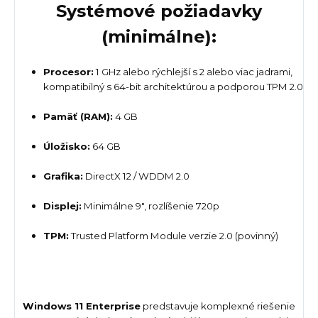
Systémové požiadavky
(minimálne):
Procesor:
1 GHz alebo rýchlejší s 2 alebo viac jadrami,
kompatibilný s 64-bit architektúrou a podporou TPM 2.0
Pamäť (RAM):
4 GB
Úložisko:
64 GB
Grafika:
DirectX 12 / WDDM 2.0
Displej:
Minimálne 9", rozlíšenie 720p
TPM:
Trusted Platform Module verzie 2.0 (povinný)
Windows 11 Enterprise
predstavuje komplexné riešenie