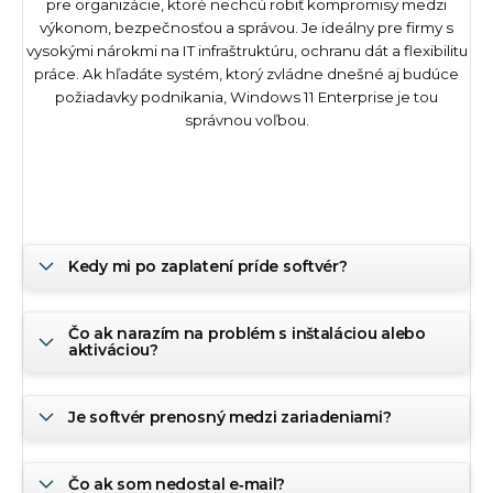
pre organizácie, ktoré nechcú robiť kompromisy medzi
výkonom, bezpečnosťou a správou. Je ideálny pre firmy s
vysokými nárokmi na IT infraštruktúru, ochranu dát a flexibilitu
práce. Ak hľadáte systém, ktorý zvládne dnešné aj budúce
požiadavky podnikania, Windows 11 Enterprise je tou
správnou voľbou.
Kedy mi po zaplatení príde softvér?
Čo ak narazím na problém s inštaláciou alebo
aktiváciou?
Je softvér prenosný medzi zariadeniami?
Čo ak som nedostal e‑mail?