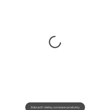
SKLADOM
SKLADOM
Office 2024
Office 2024
Standard
Professional Plus
13,49 €
14,49 €
19,89 €
24,89 €
Detail
Detail
Zobraziť všetky súvisiace produkty