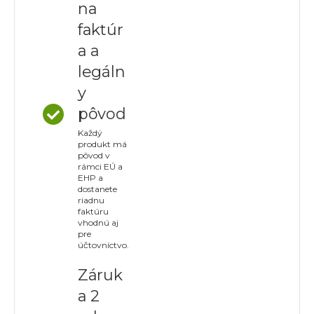
na
faktúr
a a
legáln
y
pôvod
Každý
produkt má
pôvod v
rámci EÚ a
EHP a
dostanete
riadnu
faktúru
vhodnú aj
pre
účtovníctvo.
Záruk
a 2