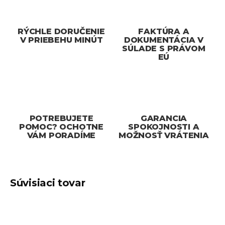
RÝCHLE DORUČENIE
FAKTÚRA A
V PRIEBEHU MINÚT
DOKUMENTÁCIA V
SÚLADE S PRÁVOM
EÚ
POTREBUJETE
GARANCIA
POMOC? OCHOTNE
SPOKOJNOSTI A
VÁM PORADÍME
MOŽNOSŤ VRÁTENIA
Súvisiaci tovar
DORUČENIE IHNEĎ
DORUČENIE IHNEĎ
WINDOWS
WINDOWS