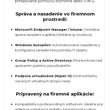
prihlasovanie pomocou biometrie alebo PIN-u.
Správa a nasadenie vo firemnom
prostredí:
Microsoft Endpoint Manager / Intune:
Centrálna
správa zariadení a aplikácií (lokálne aj cloudovo).
Windows Autopilot:
Automatizované nasadenie a
konfigurácia zariadení bez potreby IT zásahu.
Group Policy a Active Directory:
Plná kontrola nad
správaním systému a používateľmi.
Podpora virtualizácie (Hyper-V):
Možnosť behu
viacerých virtuálnych strojov naraz.
Pripravený na firemné aplikácie:
Kompatibilita s profesionálnym softvérom: Ideálne pre
aplikácie vyžadujúce stabilitu, bezpečnosť a výkon