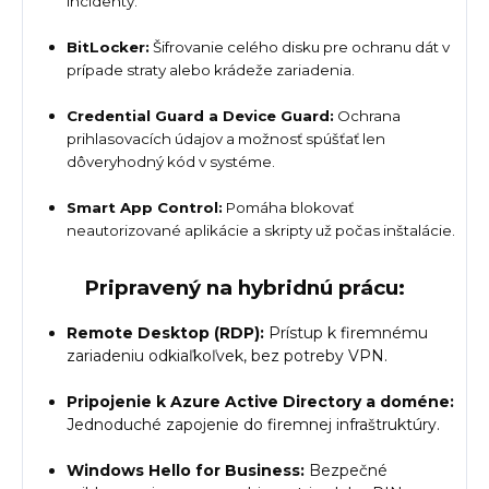
incidenty.
BitLocker:
Šifrovanie celého disku pre ochranu dát v
prípade straty alebo krádeže zariadenia.
Credential Guard a Device Guard:
Ochrana
prihlasovacích údajov a možnosť spúšťať len
dôveryhodný kód v systéme.
Smart App Control:
Pomáha blokovať
neautorizované aplikácie a skripty už počas inštalácie.
Pripravený na hybridnú prácu:
Remote Desktop (RDP):
Prístup k firemnému
zariadeniu odkiaľkoľvek, bez potreby VPN.
Pripojenie k Azure Active Directory a doméne:
Jednoduché zapojenie do firemnej infraštruktúry.
Windows Hello for Business:
Bezpečné