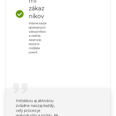
mi
zákaz
níkov
Máme tisíce
spokojných
zákazníkov
a reálne
recenzie,
ktoré si
môžete
overiť.
Inštaláciu aj aktiváciu
zvládne naozaj každý,
celý proces je
jednoduchý a rýchly. Ak