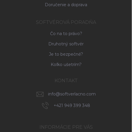
s
Doručenie a doprava
u
SOFTVÉROVÁ PORADŇA
Čo na to právo?
Druhotný softvér
Je to bezpečné?
Koľko ušetrím?
KONTAKT
info
@
softverlacno.com
+421 949 399 348
INFORMÁCIE PRE VÁS