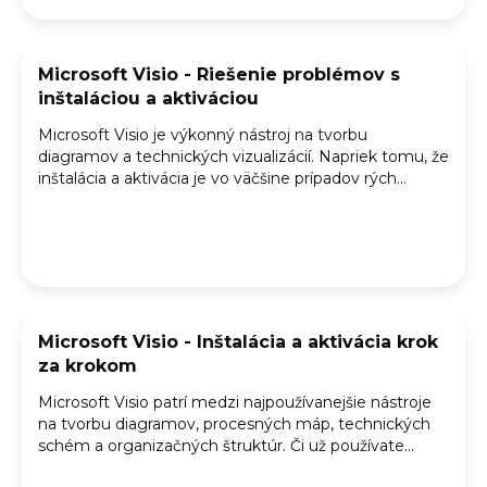
o
v
Microsoft Visio - Riešenie problémov s
inštaláciou a aktiváciou
Microsoft Visio je výkonný nástroj na tvorbu
diagramov a technických vizualizácií. Napriek tomu, že
inštalácia a aktivácia je vo väčšine prípadov rých...
Microsoft Visio - Inštalácia a aktivácia krok
za krokom
Microsoft Visio patrí medzi najpoužívanejšie nástroje
na tvorbu diagramov, procesných máp, technických
schém a organizačných štruktúr. Či už používate...