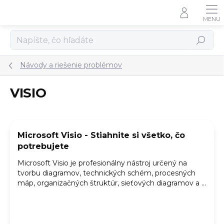
Prejsť
na
obsah
Hľadať
Návody a riešenie problémov
VISIO
V
ý
Microsoft Visio - Stiahnite si všetko, čo
p
potrebujete
i
s
Microsoft Visio je profesionálny nástroj určený na
č
tvorbu diagramov, technických schém, procesných
l
máp, organizačných štruktúr, sieťových diagramov a ...
á
n
k