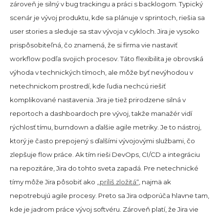
zároveň je silný v bug trackingu a práci s backlogom. Typický
scenár je vývoj produktu, kde sa plánuje v sprintoch, riešia sa
user stories a sleduje sa stav vývoja v cykloch. Jira je vysoko
prispôsobiteľná, čo znamená, že si firma vie nastaviť
workflow podľa svojich procesov. Táto flexibilita je obrovská
výhoda v technických tímoch, ale môže byť nevýhodou v
netechnickom prostredí, kde ľudia nechcú riešiť
komplikované nastavenia. Jira je tiež prirodzene silná v
reportoch a dashboardoch pre vývoj, takže manažér vidí
rýchlosť tímu, burndown a ďalšie agile metriky. Je to nástroj,
ktorý je často prepojený s ďalšími vývojovými službami, čo
zlepšuje flow práce. Ak tím rieši DevOps, CI/CD a integráciu
na repozitáre, Jira do tohto sveta zapadá. Pre netechnické
tímy môže Jira pôsobiť ako
„príliš zložitá“
, najmä ak
nepotrebujú agile procesy. Preto sa Jira odporúča hlavne tam,
kde je jadrom práce vývoj softvéru. Zároveň platí, že Jira vie