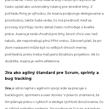
často oplatí ako univerzálny nástroj pre stredné tímy. Z
pohľadu firmy je výhodou, že Asana podporuje delegovanie a
prioritizáciu, takže ľudia vedia, čo má prednosť. Keď sa
procesy zrýchľujú, tento detail často rozhoduje o kvalite
práce. Asana je teda vhodná pre tímy, ktoré chcú viac než
tabuľu, ale nepotrebujú plnú PPM vrstvu. Zároveň platí, že pri
zlom nastavení môže byť vo veľkých tímoch menej
prehľadná, preto treba mať jasnú štruktúru projektov. Ak to
dodržíte, Asana je veľmi efektívna.
Jira ako agilný štandard pre Scrum, sprinty a
bug tracking
Jira
je silná najmä v agilnom vývoji, kde sa pracuje s
backlogom, sprintami a user stories. V praxi to znamená, že
tím plánuje prácu v cykloch a sleduje rýchlosť doručovania, čo
je základ agilného riadenia. Jira podporuje Scrum aj Kanban,