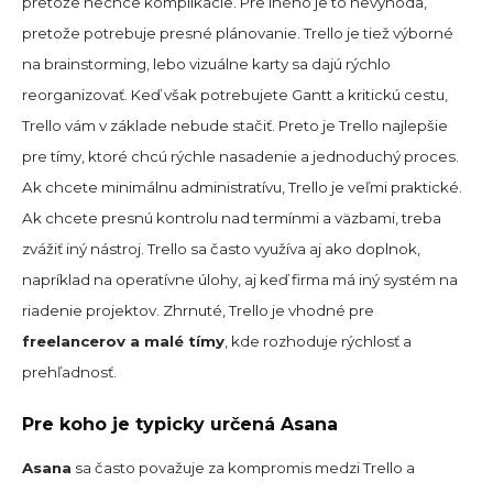
pretože nechce komplikácie. Pre iného je to nevýhoda,
pretože potrebuje presné plánovanie. Trello je tiež výborné
na brainstorming, lebo vizuálne karty sa dajú rýchlo
reorganizovať. Keď však potrebujete Gantt a kritickú cestu,
Trello vám v základe nebude stačiť. Preto je Trello najlepšie
pre tímy, ktoré chcú rýchle nasadenie a jednoduchý proces.
Ak chcete minimálnu administratívu, Trello je veľmi praktické.
Ak chcete presnú kontrolu nad termínmi a väzbami, treba
zvážiť iný nástroj. Trello sa často využíva aj ako doplnok,
napríklad na operatívne úlohy, aj keď firma má iný systém na
riadenie projektov. Zhrnuté, Trello je vhodné pre
freelancerov a malé tímy
, kde rozhoduje rýchlosť a
prehľadnosť.
Pre koho je typicky určená Asana
Asana
sa často považuje za kompromis medzi Trello a