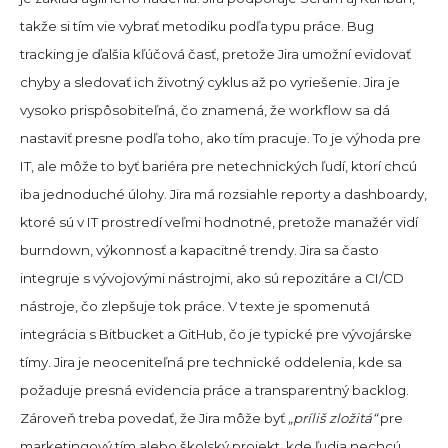
takže si tím vie vybrať metodiku podľa typu práce. Bug
tracking je ďalšia kľúčová časť, pretože Jira umožní evidovať
chyby a sledovať ich životný cyklus až po vyriešenie. Jira je
vysoko prispôsobiteľná, čo znamená, že workflow sa dá
nastaviť presne podľa toho, ako tím pracuje. To je výhoda pre
IT, ale môže to byť bariéra pre netechnických ľudí, ktorí chcú
iba jednoduché úlohy. Jira má rozsiahle reporty a dashboardy,
ktoré sú v IT prostredí veľmi hodnotné, pretože manažér vidí
burndown, výkonnosť a kapacitné trendy. Jira sa často
integruje s vývojovými nástrojmi, ako sú repozitáre a CI/CD
nástroje, čo zlepšuje tok práce. V texte je spomenutá
integrácia s Bitbucket a GitHub, čo je typické pre vývojárske
tímy. Jira je neoceniteľná pre technické oddelenia, kde sa
požaduje presná evidencia práce a transparentný backlog.
Zároveň treba povedať, že Jira môže byť
„príliš zložitá“
pre
marketingový tím alebo školský projekt, kde ľudia nechcú