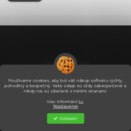
Z
á
p
ä
t
i
ZÁKAZNICKÝ SERVIS
e
Obchodné podmienky
Používame cookies, aby bol váš nákup softvéru rýchly,
Ochrana osobných údajov
pohodlný a bezpečný. Vaše údaje sú vždy zabezpečené a
nikdy nie sú zdieľané s tretími stranami.
Reklamačný poriadok
Viac informácií
tu
.
Doručenie a doprava
Nastavenie
Súhlasím
SOFTVÉROVÁ PORADŇA