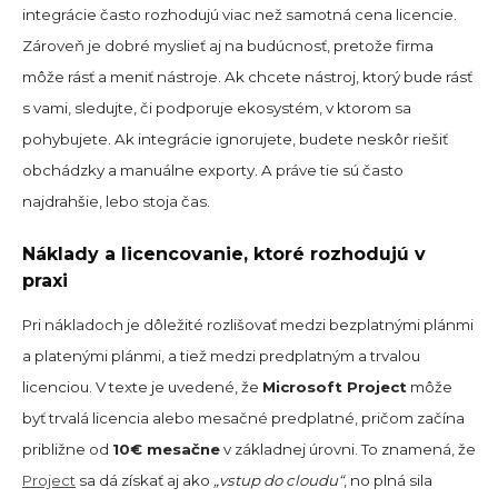
integrácie často rozhodujú viac než samotná cena licencie.
Zároveň je dobré myslieť aj na budúcnosť, pretože firma
môže rásť a meniť nástroje. Ak chcete nástroj, ktorý bude rásť
s vami, sledujte, či podporuje ekosystém, v ktorom sa
pohybujete. Ak integrácie ignorujete, budete neskôr riešiť
obchádzky a manuálne exporty. A práve tie sú často
najdrahšie, lebo stoja čas.
Náklady a licencovanie, ktoré rozhodujú v
praxi
Pri nákladoch je dôležité rozlišovať medzi bezplatnými plánmi
a platenými plánmi, a tiež medzi predplatným a trvalou
licenciou. V texte je uvedené, že
Microsoft Project
môže
byť trvalá licencia alebo mesačné predplatné, pričom začína
približne od
10€ mesačne
v základnej úrovni. To znamená, že
Project
sa dá získať aj ako
„vstup do cloudu“
, no plná sila