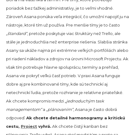
poriadok bez ťažkej administratívy, je to veľmi vhodné.
Zároveň Asana ponúka veľa integrácií, čo umožní napojiť ju na
nástroje, ktoré tím už používa. Pre menšie tímy je to často
„štandard“
, pretože poskytuje viac štruktúry než Trello, ale
stále je jednoduchšia než enterprise riešenia. Slabšia stránka
Asany sa ukáže najmä pri extrémne veľkých portfóliách alebo
pri riadení nákladov a zdrojov na úrovni Microsoft Projectu. Ak
však tím potrebuje hlavne spoluprácu, termíny a prehľad,
Asana vie pokryť veľkú časť potrieb. V praxi Asana funguje
dobre aj pre kombinované tímy, kde sú technickí aj
netechnickí ľudia, pretože rozhranie je relatívne priateľské.
Ak chcete kompromis medzi
„jednoduchým task
managementom“
a
„plánovaním“
, Asana je často dobrá
odpoveď.
Ak chcete detailné harmonogramy a kritickú
cestu,
Project
vyhrá.
Ak chcete čistý kanban bez
plánovania, Trello vyhrá. Asana stojí medzi tým a preto sa