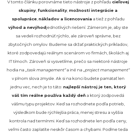
V tomto článku porovnáme tieto nástroje z pohľadu
cieľovej
skupiny
,
funkcionality
,
možností integrácie a
spolupráce
,
nákladov a licencovania
a tiež z pohľadu
výhod a nevýhod
jednotlivých riešení. Zámerom je, aby ste
sa vedeli rozhodnúť rýchlo, ale zároveň správne, bez
zbytočných omylov. Budeme sa držať praktických príkladov,
ktoré zodpovedajú reálnym scenárom vo firmách, školách aj
IT tímoch. Zároveň si vysvetlíme, prečo sa niektoré nástroje
hodia na
„task management“
a iné na
„project management“
v plnom slova zmysle. Ak si na konci budete pamätať len
jednu vec, nech je to táto:
najlepší nástroj je ten, ktorý
váš tím reálne používa každý deň
a ktorý zodpovedá
vášmu typu projektov. Keď sa rozhodnete podľa potrieb,
výsledkom bude rýchlejšia práca, menej stresu a vyššia
kontrola nad termínmi. Keď sa rozhodnete len podľa ceny,
veľmi často zaplatíte neskôr časom a chybami. Poďme teda