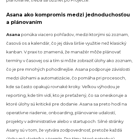
plánovanie, treba sa obzrieť po Projecte.
Asana ako kompromis medzi jednoduchosťou
a plánovaním
Asana
ponúka viacero pohľadov, medzi ktorými sú zoznam,
časová os a kalendár, čo jej dáva širšie využitie než klasický
kanban. V praxi to znamená, že manažér môže plánovať
termíny v časovej osi a tím si môže zobraziť úlohy ako zoznam,
čo je pre mnohých pohodlnejšie. Asana podporuje závislosti
medzi úlohami a automatizácie, čo pomáha pri procesoch,
kde sa často opakujú rovnaké kroky. Veľkou výhodou je
reporting, kde tím vidí, kto je preťažený, čo sa oneskoruje a
ktoré úlohy sú kritické pre dodanie. Asana sa preto hodí na
operatívne riadenie, onboarding, plánovanie udalostí,
projekty v administratíve alebo v startupoch. Silné stránky
Asany sú v tom, že vytvára zodpovednosť, pretože každá
úloha má vlastníka a termín. Pre tímy, ktoré potrebujú