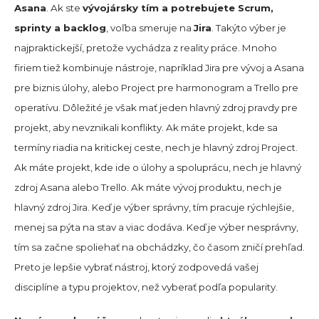
Asana
. Ak ste
vývojársky tím a potrebujete Scrum,
sprinty a backlog
, voľba smeruje na
Jira
. Takýto výber je
najpraktickejší, pretože vychádza z reality práce. Mnoho
firiem tiež kombinuje nástroje, napríklad Jira pre vývoj a Asana
pre biznis úlohy, alebo Project pre harmonogram a Trello pre
operatívu. Dôležité je však mať jeden hlavný zdroj pravdy pre
projekt, aby nevznikali konflikty. Ak máte projekt, kde sa
termíny riadia na kritickej ceste, nech je hlavný zdroj Project.
Ak máte projekt, kde ide o úlohy a spoluprácu, nech je hlavný
zdroj Asana alebo Trello. Ak máte vývoj produktu, nech je
hlavný zdroj Jira. Keď je výber správny, tím pracuje rýchlejšie,
menej sa pýta na stav a viac dodáva. Keď je výber nesprávny,
tím sa začne spoliehať na obchádzky, čo časom zničí prehľad.
Preto je lepšie vybrať nástroj, ktorý zodpovedá vašej
disciplíne a typu projektov, než vyberať podľa popularity.