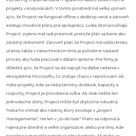
projekty v korporáciách. V tomto prostredí má veľký význam
aj to, že Project vie fungovať offline v desktop verzii a zároveň
existujú cloudové plány pre spoluprácu. Ľudia, ktorí používajú
Project, zvyknú mať radi presnosť, pretože plán sa berie ako
záväzný dokument. Zároveň platí, že Project má vyššiu krivku
učenia, takže v netechnickom tíme je potrebné nastaviť
proces, aby ľudia pracovali s dátami správne. Pre firmy je
dôležité aj to, že Project sa dá napojiť na ďalšie riešenia v
ekosystéme Microsoftu, čo znižuje chaos v reportovaní. Ak
máte projekty, kde sa riešia termíny dodávok, kapacity a
rozpočty, Project je prirodzená voľba. Ak však riešite len
jednoduché úlohy, Project môže byť zbytočne robustný.
Treba ho vnímať ako nástroj, ktorý exceluje v
„project
managemente“
, nie len v
„to-do liste“
. Preto sa odporúča
najmä pre stredné a veľké organizácie, alebo pre tímy, kde
projektový manažér potrebuje plnú kontrolu. Ak máte vo