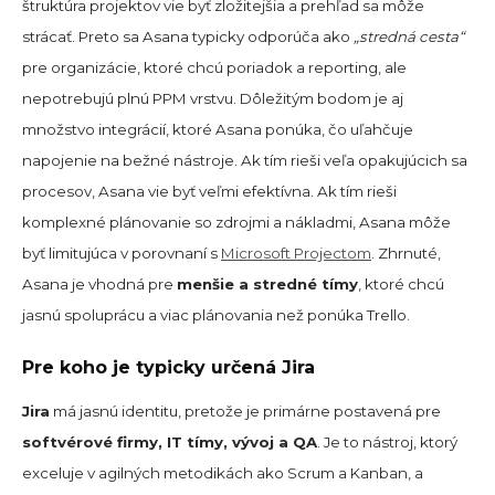
štruktúra projektov vie byť zložitejšia a prehľad sa môže
strácať. Preto sa Asana typicky odporúča ako
„stredná cesta“
pre organizácie, ktoré chcú poriadok a reporting, ale
nepotrebujú plnú PPM vrstvu. Dôležitým bodom je aj
množstvo integrácií, ktoré Asana ponúka, čo uľahčuje
napojenie na bežné nástroje. Ak tím rieši veľa opakujúcich sa
procesov, Asana vie byť veľmi efektívna. Ak tím rieši
komplexné plánovanie so zdrojmi a nákladmi, Asana môže
byť limitujúca v porovnaní s
Microsoft Projectom
. Zhrnuté,
Asana je vhodná pre
menšie a stredné tímy
, ktoré chcú
jasnú spoluprácu a viac plánovania než ponúka Trello.
Pre koho je typicky určená Jira
Jira
má jasnú identitu, pretože je primárne postavená pre
softvérové firmy, IT tímy, vývoj a QA
. Je to nástroj, ktorý
exceluje v agilných metodikách ako Scrum a Kanban, a