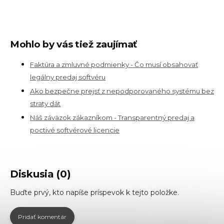
Mohlo by vás tiež zaujímať
Faktúra a zmluvné podmienky - Čo musí obsahovať
legálny predaj softvéru
Ako bezpečne prejsť z nepodporovaného systému bez
straty dát
Náš záväzok zákazníkom - Transparentný predaj a
poctivé softvérové licencie
Diskusia (0)
Buďte prvý, kto napíše príspevok k tejto položke.
Pridať komentár