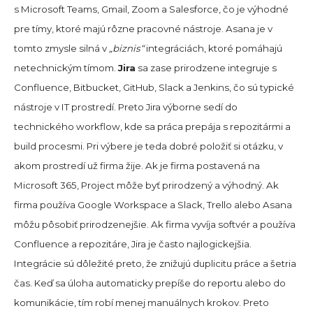
s Microsoft Teams, Gmail, Zoom a Salesforce, čo je výhodné
pre tímy, ktoré majú rôzne pracovné nástroje. Asana je v
tomto zmysle silná v
„biznis“
integráciách, ktoré pomáhajú
netechnickým tímom.
Jira
sa zase prirodzene integruje s
Confluence, Bitbucket, GitHub, Slack a Jenkins, čo sú typické
nástroje v IT prostredí. Preto Jira výborne sedí do
technického workflow, kde sa práca prepája s repozitármi a
build procesmi. Pri výbere je teda dobré položiť si otázku, v
akom prostredí už firma žije. Ak je firma postavená na
Microsoft 365, Project môže byť prirodzený a výhodný. Ak
firma používa Google Workspace a Slack, Trello alebo Asana
môžu pôsobiť prirodzenejšie. Ak firma vyvíja softvér a používa
Confluence a repozitáre, Jira je často najlogickejšia.
Integrácie sú dôležité preto, že znižujú duplicitu práce a šetria
čas. Keď sa úloha automaticky prepíše do reportu alebo do
komunikácie, tím robí menej manuálnych krokov. Preto