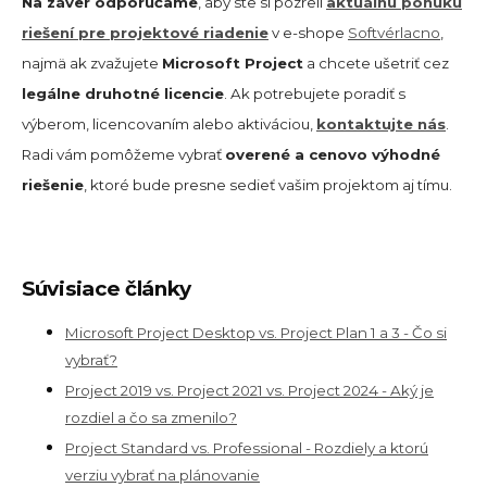
Na záver odporúčame
, aby ste si pozreli
aktuálnu ponuku
riešení pre projektové riadenie
v e-shope
Softvérlacno
,
najmä ak zvažujete
Microsoft Project
a chcete ušetriť cez
legálne druhotné licencie
. Ak potrebujete poradiť s
výberom, licencovaním alebo aktiváciou,
kontaktujte nás
.
Radi vám pomôžeme vybrať
overené a cenovo výhodné
riešenie
, ktoré bude presne sedieť vašim projektom aj tímu.
Súvisiace články
Microsoft Project Desktop vs. Project Plan 1 a 3 - Čo si
vybrať?
Project 2019 vs. Project 2021 vs. Project 2024 - Aký je
rozdiel a čo sa zmenilo?
Project Standard vs. Professional - Rozdiely a ktorú
verziu vybrať na plánovanie