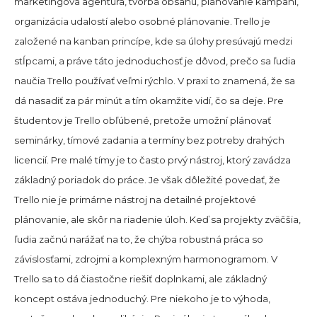
marketingová agentúra, tvorba obsahu, plánovanie kampaní,
organizácia udalostí alebo osobné plánovanie. Trello je
založené na kanban princípe, kde sa úlohy presúvajú medzi
stĺpcami, a práve táto jednoduchosť je dôvod, prečo sa ľudia
naučia Trello používať veľmi rýchlo. V praxi to znamená, že sa
dá nasadiť za pár minút a tím okamžite vidí, čo sa deje. Pre
študentov je Trello obľúbené, pretože umožní plánovať
seminárky, tímové zadania a termíny bez potreby drahých
licencií. Pre malé tímy je to často prvý nástroj, ktorý zavádza
základný poriadok do práce. Je však dôležité povedať, že
Trello nie je primárne nástroj na detailné projektové
plánovanie, ale skôr na riadenie úloh. Keď sa projekty zväčšia,
ľudia začnú narážať na to, že chýba robustná práca so
závislosťami, zdrojmi a komplexným harmonogramom. V
Trello sa to dá čiastočne riešiť doplnkami, ale základný
koncept ostáva jednoduchý. Pre niekoho je to výhoda,