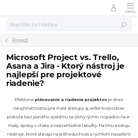
Prejsť
na
obsah
Hľadať
Project
Microsoft Project vs. Trello,
Asana a Jira - Ktorý nástroj je
najlepší pre projektové
riadenie?
Efektívne
plánovanie a riadenie projektov
je dnes
nevyhnutnosťou pre malé startupy aj veľké korporácie,
pretože bez jasného systému sa úlohy rýchlo rozpadnú na e-
maily, správy v chate a neprehľadné tabuľky. Na trhu existujú
nástroje, ktoré stavajú na jednoduchosti a rýchlom nasadení,