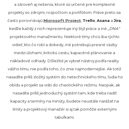
a zároveň aj riešenia, ktoré sú určené pre komplexné
projekty so zdrojmi, rozpočtom a portfóliom. Práve preto sa
často porovnávajú
Microsoft Project
,
Trello
,
Asana
a
Jira
,
keďže každý z nich reprezentuje iný štýl práce a iné
„DNA“
projektového manažmentu. Niektoré tímy chcú iba rýchlo
vidieť, kto čo robí a dokedy, iné potrebujú presné väzby
medzi úlohami, kritickú cestu, kapacitné plánovanie a
nákladové odhady. Dôležité je vybrať nástroj podľa reality
vášho tímu, nie podľa toho, čo znie najmodernejšie. Ak totiž
nasadíte príliš zložitý systém do netechnického tímu, ľudia ho
obídu a projekt sa vráti do chaotického režimu. Naopak, ak
nasadíte príliš jednoduchý systém tam, kde treba riadiť
kapacity a termíny na minúty, budete neustále narážať na
limity a projektový manažér si aj tak pomôže externými
tabuľkami.