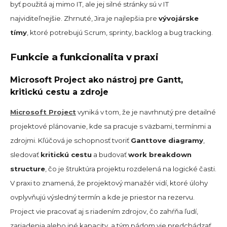
byť použitá aj mimo IT, ale jej silné stránky sú v IT
najviditeľnejšie. Zhrnuté, Jira je najlepšia pre
vývojárske
tímy
, ktoré potrebujú Scrum, sprinty, backlog a bug tracking.
Funkcie a funkcionalita v praxi
Microsoft Project ako nástroj pre Gantt,
kritickú cestu a zdroje
Microsoft Project
vyniká v tom, že je navrhnutý pre detailné
projektové plánovanie, kde sa pracuje s väzbami, termínmi a
zdrojmi. Kľúčová je schopnosť tvoriť
Ganttove diagramy
,
sledovať
kritickú cestu
a budovať
work breakdown
structure
, čo je štruktúra projektu rozdelená na logické časti.
V praxi to znamená, že projektový manažér vidí, ktoré úlohy
ovplyvňujú výsledný termín a kde je priestor na rezervu.
Project vie pracovať aj s riadením zdrojov, čo zahŕňa ľudí,
zariadenia alebo iné kapacity, a tým pádom vie predchádzať