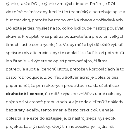
rýchlo, takže ROI je rýchle v malých tímoch. Pri Jire je ROI
viditeľné najmä vtedy, keď je tím technický a potrebuje agile a
bug tracking, pretože bez toho vzniká chaos v požiadavkách.
Dôležité je tiež myslieť na to, koľko ľudí bude nástroj používať
aktívne. Predplatné sa platí za používateľa, a preto pri veľkých
tímoch rastie cena rýchlejšie. Vtedy môže byť dôležité vybrať
správne roly a licencie, aby ste neplatili za ľudí, ktorí potrebujú
len čítanie. Pri výbere sa oplatí porovnať aj to, či firma
potrebuje audit a licenčnú istotu, pretože v korporáciách je to
často rozhodujúce. Z pohľadu Softvérlacno je dôležité tiež
pripomenúť, že pri niektorých produktoch sa dá ušetriť cez
druhotné licencie
, čo môže výrazne znížiť vstupné náklady
najmä pri Microsoft produktoch. Ak je teda cieľ znížiť náklady
bez straty legality, tento smer je často praktický. Cena je
dôležitá, ale ešte dôležitejšie je, či nástroj zlepší výsledok
projektu. Lacný nástroj, ktorý tím nepoužíva, je najdrahší.