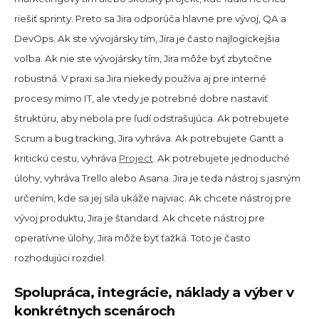
riešiť sprinty. Preto sa Jira odporúča hlavne pre vývoj, QA a
DevOps. Ak ste vývojársky tím, Jira je často najlogickejšia
voľba. Ak nie ste vývojársky tím, Jira môže byť zbytočne
robustná. V praxi sa Jira niekedy používa aj pre interné
procesy mimo IT, ale vtedy je potrebné dobre nastaviť
štruktúru, aby nebola pre ľudí odstrašujúca. Ak potrebujete
Scrum a bug tracking, Jira vyhráva. Ak potrebujete Gantt a
kritickú cestu, vyhráva
Project
. Ak potrebujete jednoduché
úlohy, vyhráva Trello alebo Asana. Jira je teda nástroj s jasným
určením, kde sa jej sila ukáže najviac. Ak chcete nástroj pre
vývoj produktu, Jira je štandard. Ak chcete nástroj pre
operatívne úlohy, Jira môže byť ťažká. Toto je často
rozhodujúci rozdiel.
Spolupráca, integrácie, náklady a výber v
konkrétnych scenároch