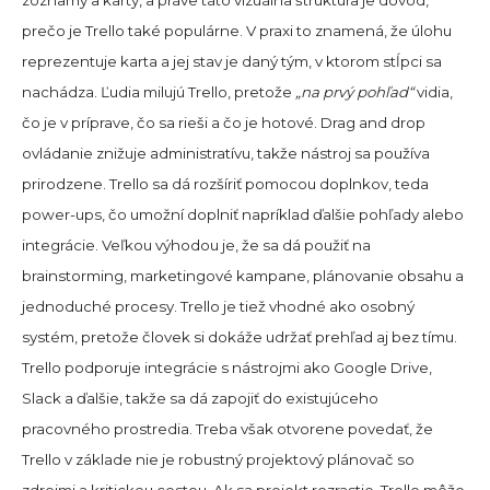
zoznamy a karty, a práve táto vizuálna štruktúra je dôvod,
prečo je Trello také populárne. V praxi to znamená, že úlohu
reprezentuje karta a jej stav je daný tým, v ktorom stĺpci sa
nachádza. Ľudia milujú Trello, pretože
„na prvý pohľad“
vidia,
čo je v príprave, čo sa rieši a čo je hotové. Drag and drop
ovládanie znižuje administratívu, takže nástroj sa používa
prirodzene. Trello sa dá rozšíriť pomocou doplnkov, teda
power-ups, čo umožní doplniť napríklad ďalšie pohľady alebo
integrácie. Veľkou výhodou je, že sa dá použiť na
brainstorming, marketingové kampane, plánovanie obsahu a
jednoduché procesy. Trello je tiež vhodné ako osobný
systém, pretože človek si dokáže udržať prehľad aj bez tímu.
Trello podporuje integrácie s nástrojmi ako Google Drive,
Slack a ďalšie, takže sa dá zapojiť do existujúceho
pracovného prostredia. Treba však otvorene povedať, že
Trello v základe nie je robustný projektový plánovač so