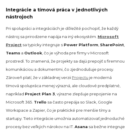
Integrácie a tímová práca v jednotlivých
nástrojoch
Pri spolupráci a integráciách je dôležité pochopiť, že každý
nástroj sa prirodzene napája na iný ekosystém.
Microsoft
Project
sa typicky integruje s
Power Platform
,
SharePoint
,
Teams
a
Outlook
, čo je výhoda pre firmy v Microsoft
prostredí. To znamená, že projekty sa dajú prepojiť s firemnou
komunikáciou a dokumentmi, čo zjednodušuje procesy.
Zároveň platí, že v základnej verzii
Projectu
je moderná
tímová spolupráca menej výrazná, ale cloudové predplatné,
napríklad
Project Plan 3
, výrazne zlepšuje prepojenie na
Microsoft 365.
Trello
sa často prepája so Slack, Google
Workspace a Zapier, čo je praktické pre menšie tímy a
startupy. Tieto integrácie umožnia automatizovať jednoduché
procesy bez veľkých nárokov na IT.
Asana
sa bežne integruje