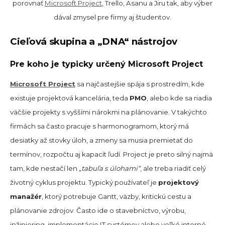
porovnať
Microsoft Project
, Trello, Asanu a Jiru tak, aby výber
dával zmysel pre firmy aj študentov.
Cieľová skupina a „DNA“ nástrojov
Pre koho je typicky určený Microsoft Project
Microsoft Project
sa najčastejšie spája s prostredím, kde
existuje projektová kancelária, teda
PMO
, alebo kde sa riadia
väčšie projekty s vyššími nárokmi na plánovanie. V takýchto
firmách sa často pracuje s harmonogramom, ktorý má
desiatky až stovky úloh, a zmeny sa musia premietať do
termínov, rozpočtu aj kapacít ľudí. Project je preto silný najmä
tam, kde nestačí len
„tabuľa s úlohami“
, ale treba riadiť celý
životný cyklus projektu. Typický používateľ je
projektový
manažér
, ktorý potrebuje Gantt, väzby, kritickú cestu a
plánovanie zdrojov. Často ide o stavebníctvo, výrobu,
inžiniering, implementácie IT systémov alebo veľké interné