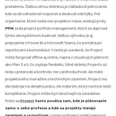
preťaženiu. Ďalšou silnou stránkou je nákladové plánovanie,
kde sa dá odhadovať rozpočet a sledovať odchýlky. Pre
organizácie, ktoré riadia viac projektov naraz, existujú prvky
PPM
, teda project portfolio management, ktoré sa dajú nad
týmto ekosystémom budovať. Veľkou výhodou je aj
prepojenie s Power BI a Microsoft Teams, čo pomáha pri
reportovaní a komunikácii. V texte je uvedené, že Project
môže fungovať offline aj online, najmä v cloudových plánoch
ako Plan 3 a 5, čo zvyšuje flexibilitu. Silné stránky Projectu sú
teda v presnosti a kontrole, nie v jednoduchosti. Ak máte
projektového manažéra s technickým zázemím, Project mu
dá nástroje na detailnú prácu. Ak máte tím, ktorý nechce riešiť
komplikácie, Project môže byť náročnejší na zavedenie.
Preto sa
Project
často používa tam, kde je plánovanie
samo o sebe profesia a kde sa projekty merajú
termínmi a rozpočtom
. V praxi sa Project oplatí najmä pri