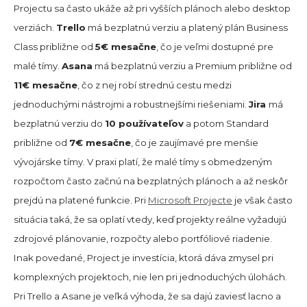
Projectu sa často ukáže až pri vyšších plánoch alebo desktop
verziách.
Trello
má bezplatnú verziu a platený plán Business
Class približne od
5€ mesačne
, čo je veľmi dostupné pre
malé tímy.
Asana
má bezplatnú verziu a Premium približne od
11€ mesačne
, čo z nej robí strednú cestu medzi
jednoduchými nástrojmi a robustnejšími riešeniami.
Jira
má
bezplatnú verziu do
10 používateľov
a potom Standard
približne od
7€
mesačne
, čo je zaujímavé pre menšie
vývojárske tímy. V praxi platí, že malé tímy s obmedzeným
rozpočtom často začnú na bezplatných plánoch a až neskôr
prejdú na platené funkcie. Pri
Microsoft Projecte
je však často
situácia taká, že sa oplatí vtedy, keď projekty reálne vyžadujú
zdrojové plánovanie, rozpočty alebo portfóliové riadenie.
Inak povedané, Project je investícia, ktorá dáva zmysel pri
komplexných projektoch, nie len pri jednoduchých úlohách.
Pri Trello a Asane je veľká výhoda, že sa dajú zaviesť lacno a