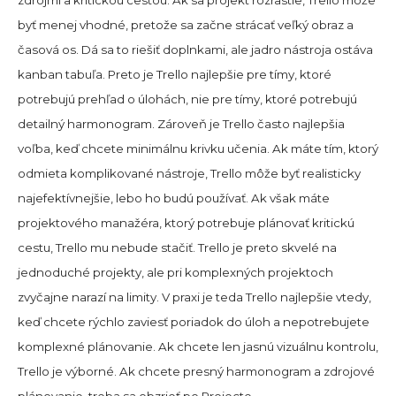
zdrojmi a kritickou cestou. Ak sa projekt rozrastie, Trello môže
byť menej vhodné, pretože sa začne strácať veľký obraz a
časová os. Dá sa to riešiť doplnkami, ale jadro nástroja ostáva
kanban tabuľa. Preto je Trello najlepšie pre tímy, ktoré
potrebujú prehľad o úlohách, nie pre tímy, ktoré potrebujú
detailný harmonogram. Zároveň je Trello často najlepšia
voľba, keď chcete minimálnu krivku učenia. Ak máte tím, ktorý
odmieta komplikované nástroje, Trello môže byť realisticky
najefektívnejšie, lebo ho budú používať. Ak však máte
projektového manažéra, ktorý potrebuje plánovať kritickú
cestu, Trello mu nebude stačiť. Trello je preto skvelé na
jednoduché projekty, ale pri komplexných projektoch
zvyčajne narazí na limity. V praxi je teda Trello najlepšie vtedy,
keď chcete rýchlo zaviesť poriadok do úloh a nepotrebujete
komplexné plánovanie. Ak chcete len jasnú vizuálnu kontrolu,
Trello je výborné. Ak chcete presný harmonogram a zdrojové