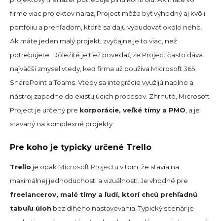
firme viac projektov naraz, Project môže byť výhodný aj kvôli
portfóliu a prehľadom, ktoré sa dajú vybudovať okolo neho.
Ak máte jeden malý projekt, zvyčajne je to viac, než
potrebujete. Dôležité je tiež povedať, že Project často dáva
najväčší zmysel vtedy, keď firma už používa Microsoft 365,
SharePoint a Teams. Vtedy sa integrácie využijú naplno a
nástroj zapadne do existujúcich procesov. Zhrnuté, Microsoft
Project je určený pre
korporácie, veľké tímy a PMO
, a je
stavaný na komplexné projekty.
Pre koho je typicky určené Trello
Trello
je opak
Microsoft Projectu
v tom, že stavia na
maximálnej jednoduchosti a vizuálnosti. Je vhodné pre
freelancerov, malé tímy a ľudí, ktorí chcú prehľadnú
tabuľu úloh
bez dlhého nastavovania. Typický scenár je