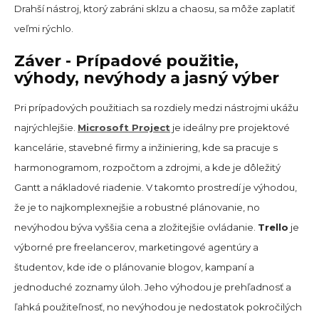
Drahší nástroj, ktorý zabráni sklzu a chaosu, sa môže zaplatiť
veľmi rýchlo.
Záver - Prípadové použitie,
výhody, nevýhody a jasný výber
Pri prípadových použitiach sa rozdiely medzi nástrojmi ukážu
najrýchlejšie.
Microsoft Project
je ideálny pre projektové
kancelárie, stavebné firmy a inžiniering, kde sa pracuje s
harmonogramom, rozpočtom a zdrojmi, a kde je dôležitý
Gantt a nákladové riadenie. V takomto prostredí je výhodou,
že je to najkomplexnejšie a robustné plánovanie, no
nevýhodou býva vyššia cena a zložitejšie ovládanie.
Trello
je
výborné pre freelancerov, marketingové agentúry a
študentov, kde ide o plánovanie blogov, kampaní a
jednoduché zoznamy úloh. Jeho výhodou je prehľadnosť a
ľahká použiteľnosť, no nevýhodou je nedostatok pokročilých