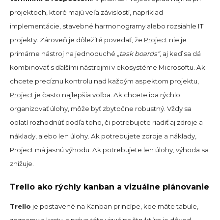
projektoch, ktoré majú veľa závislostí, napríklad
implementácie, stavebné harmonogramy alebo rozsiahle IT
projekty. Zároveň je dôležité povedať, že
Project
nie je
primárne nástroj na jednoduché
„task boards“
, aj keď sa dá
kombinovať s ďalšími nástrojmi v ekosystéme Microsoftu. Ak
chcete precíznu kontrolu nad každým aspektom projektu,
Project
je často najlepšia voľba. Ak chcete iba rýchlo
organizovať úlohy, môže byť zbytočne robustný. Vždy sa
oplatí rozhodnúť podľa toho, či potrebujete riadiť aj zdroje a
náklady, alebo len úlohy. Ak potrebujete zdroje a náklady,
Project má jasnú výhodu. Ak potrebujete len úlohy, výhoda sa
znižuje.
Trello ako rýchly kanban a vizuálne plánovanie
Trello
je postavené na Kanban princípe, kde máte tabule,