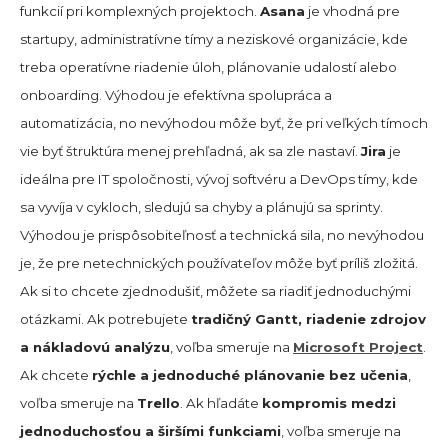
funkcií pri komplexných projektoch.
Asana
je vhodná pre
startupy, administratívne tímy a neziskové organizácie, kde
treba operatívne riadenie úloh, plánovanie udalostí alebo
onboarding. Výhodou je efektívna spolupráca a
automatizácia, no nevýhodou môže byť, že pri veľkých tímoch
vie byť štruktúra menej prehľadná, ak sa zle nastaví.
Jira
je
ideálna pre IT spoločnosti, vývoj softvéru a DevOps tímy, kde
sa vyvíja v cykloch, sledujú sa chyby a plánujú sa sprinty.
Výhodou je prispôsobiteľnosť a technická sila, no nevýhodou
je, že pre netechnických používateľov môže byť príliš zložitá.
Ak si to chcete zjednodušiť, môžete sa riadiť jednoduchými
otázkami. Ak potrebujete
tradičný Gantt, riadenie zdrojov
a nákladovú analýzu
, voľba smeruje na
Microsoft Project
.
Ak chcete
rýchle a jednoduché plánovanie bez učenia
,
voľba smeruje na
Trello
. Ak hľadáte
kompromis medzi
jednoduchosťou a širšími funkciami
, voľba smeruje na