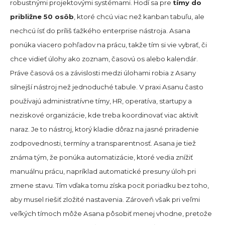
robustnými projektovými systémami. Hodí sa pre
tímy do
približne 50 osôb
, ktoré chcú viac než kanban tabuľu, ale
nechcú ísť do príliš ťažkého enterprise nástroja. Asana
ponúka viacero pohľadov na prácu, takže tím si vie vybrať, či
chce vidieť úlohy ako zoznam, časovú os alebo kalendár.
Práve časová os a závislosti medzi úlohami robia z Asany
silnejší nástroj než jednoduché tabule. V praxi Asanu často
používajú administratívne tímy, HR, operatíva, startupy a
neziskové organizácie, kde treba koordinovať viac aktivít
naraz. Je to nástroj, ktorý kladie dôraz na jasné priradenie
zodpovednosti, termíny a transparentnosť. Asana je tiež
známa tým, že ponúka automatizácie, ktoré vedia znížiť
manuálnu prácu, napríklad automatické presuny úloh pri
zmene stavu. Tím vďaka tomu získa pocit poriadku bez toho,
aby musel riešiť zložité nastavenia. Zároveň však pri veľmi
veľkých tímoch môže Asana pôsobiť menej vhodne, pretože