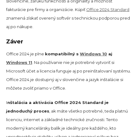
slovenčine, záruku funkčnosti a originality a možnosť
fakturácie pre firmy a organizácie. Kúpiť
Office 2024 Standard
znamená získať overený softvér s technickou podporou pred
aj po nákupe.
Záver
Office 2024 je plne
kompatibilný s
Windows 10
aj
Windows 11
. Na používanie nie je potrebné vytvoriť si
Microsoft účet a licencia funguje aj po preinštalovaní systému.
Office 2024 je dostupný aj v slovenčine a jazyk inštalácie si
môžete zvoliť priamo v Office.
I
nštalácia a aktivácia Office 2024 Standard je
jednoduchý proces
, ak máte všetko potrebné, teda platnú
licenciu, internet a základné technické zručnosti. Tento
moderný kancelársky balík je ideálny pre každého, kto
uprednostňuje stabilitu, výkon a jednorazový nákup bez