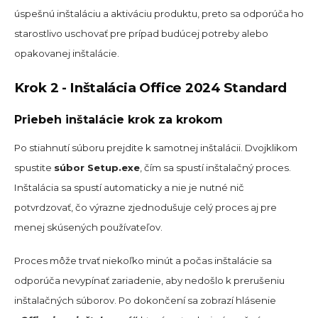
úspešnú inštaláciu a aktiváciu produktu, preto sa odporúča ho
starostlivo uschovať pre prípad budúcej potreby alebo
opakovanej inštalácie.
Krok 2 - Inštalácia Office 2024 Standard
Priebeh inštalácie krok za krokom
Po stiahnutí súboru prejdite k samotnej inštalácii. Dvojklikom
spustite
súbor Setup.exe
, čím sa spustí inštalačný proces.
Inštalácia sa spustí automaticky a nie je nutné nič
potvrdzovať, čo výrazne zjednodušuje celý proces aj pre
menej skúsených používateľov.
Proces môže trvať niekoľko minút a počas inštalácie sa
odporúča nevypínať zariadenie, aby nedošlo k prerušeniu
inštalačných súborov. Po dokončení sa zobrazí hlásenie