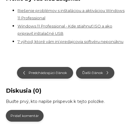
Riešenie problémov s inštaláciou a aktiváciou Windows
11 Professional
Windows 11 Professional - Kde stiahnuť ISO a ako
pripraviť inštalačné USB
7 výhod, ktoré vám iní predajcovia softvéru neponúknu
Predchádzajúci článok
Ďalší článok
Diskusia (0)
Buďte prvý, kto napíše príspevok k tejto položke.
Pridať komentár