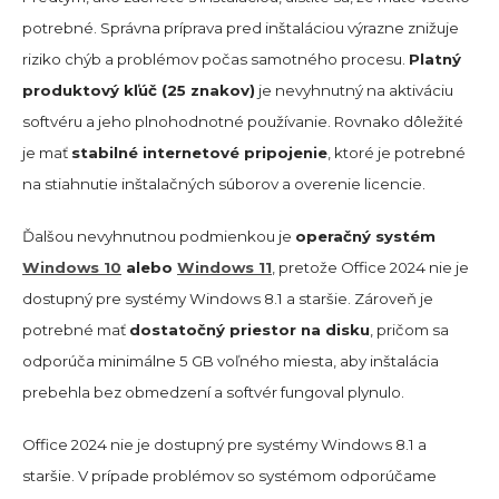
potrebné. Správna príprava pred inštaláciou výrazne znižuje
riziko chýb a problémov počas samotného procesu.
Platný
produktový kľúč (25 znakov)
je nevyhnutný na aktiváciu
softvéru a jeho plnohodnotné používanie. Rovnako dôležité
je mať
stabilné internetové pripojenie
, ktoré je potrebné
na stiahnutie inštalačných súborov a overenie licencie.
Ďalšou nevyhnutnou podmienkou je
operačný systém
Windows 10
alebo
Windows 11
, pretože Office 2024 nie je
dostupný pre systémy Windows 8.1 a staršie. Zároveň je
potrebné mať
dostatočný priestor na disku
, pričom sa
odporúča minimálne 5 GB voľného miesta, aby inštalácia
prebehla bez obmedzení a softvér fungoval plynulo.
Office 2024 nie je dostupný pre systémy Windows 8.1 a
staršie. V prípade problémov so systémom odporúčame