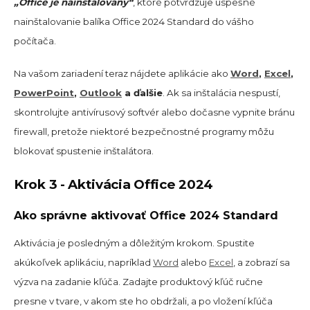
„Office je nainštalovaný“
, ktoré potvrdzuje úspešné
nainštalovanie balíka Office 2024 Standard do vášho
počítača.
Na vašom zariadení teraz nájdete aplikácie ako
Word
,
Excel
,
PowerPoint
,
Outlook
a ďalšie
. Ak sa inštalácia nespustí,
skontrolujte antivírusový softvér alebo dočasne vypnite bránu
firewall, pretože niektoré bezpečnostné programy môžu
blokovať spustenie inštalátora.
Krok 3 - Aktivácia Office 2024
Ako správne aktivovať Office 2024 Standard
Aktivácia je posledným a dôležitým krokom. Spustite
akúkoľvek aplikáciu, napríklad
Word
alebo
Excel
, a zobrazí sa
výzva na zadanie kľúča. Zadajte produktový kľúč ručne
presne v tvare, v akom ste ho obdržali, a po vložení kľúča