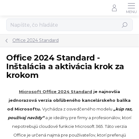
Prejsť
na
obsah
Hľadať
Office 2024 Standard
Office 2024 Standard -
Inštalácia a aktivácia krok za
krokom
Microsoft Office 2024 Standard
je najnovšia
jednorazová verzia obľúbeného kancelárskeho balíka
od Microsoftu.
Vychádza z osvedčeného modelu
„kúp raz,
používaj navždy“
a je ideálny pre firmy a profesionálov, ktorí
nepotrebujú cloudové funkcie Microsoft 365. Táto verzia
Office je určená najmä pre používateľov, ktorí preferujú