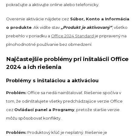
pokračujte a aktivujte online alebo telefonicky.
Overenie aktivácie nájdete cez
Súbor, Konto a Informácia
o produkte
. Ak vidíte stav
„Produkt je aktivovaný“
, všetko
prebehlo v poriadku a
Office 2024 Standard
je pripravený na
plnohodnotné používanie bez obmedzení.
Najčastejšie problémy pri inštalácii Office
2024 a ich riešenia
Problémy s inštaláciou a aktiváciou
Problém:
Office sa nedá nainštalovať. Riešenie spočíva v
tom, že odinštalujete všetky predchádzajúce verzie Office
cez
Ovládací panel a Programy
, pretože staršie verzie
môžu spôsobovať konflikty.
Problém:
Produktový kľúč je neplatný. Riešenie je