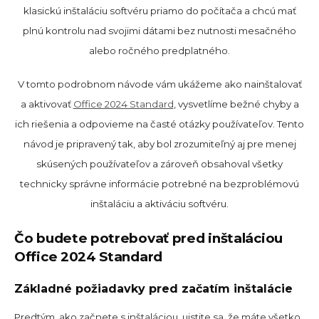
klasickú inštaláciu softvéru priamo do počítača a chcú mať
plnú kontrolu nad svojimi dátami bez nutnosti mesačného
alebo ročného predplatného.
V tomto podrobnom návode vám ukážeme ako nainštalovať
a aktivovať
Office 2024 Standard
, vysvetlíme bežné chyby a
ich riešenia a odpovieme na časté otázky používateľov. Tento
návod je pripravený tak, aby bol zrozumiteľný aj pre menej
skúsených používateľov a zároveň obsahoval všetky
technicky správne informácie potrebné na bezproblémovú
inštaláciu a aktiváciu softvéru.
Čo budete potrebovať pred inštaláciou
Office 2024 Standard
Základné požiadavky pred začatím inštalácie
Predtým, ako začnete s inštaláciou, uistite sa, že máte všetko