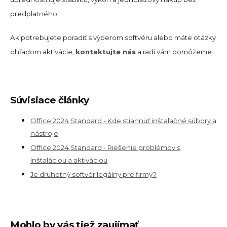
predplatného.
Ak potrebujete poradiť s výberom softvéru alebo máte otázky
ohľadom aktivácie,
kontaktujte nás
a radi vám pomôžeme.
Súvisiace články
Office 2024 Standard - Kde stiahnuť inštalačné súbory a
nástroje
Office 2024 Standard - Riešenie problémov s
inštaláciou a aktiváciou
Je druhotný softvér legálny pre firmy?
Mohlo by vás tiež zaujímať