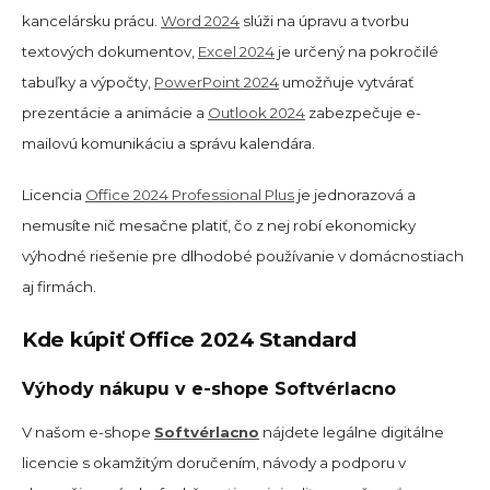
kancelársku prácu.
Word 2024
slúži na úpravu a tvorbu
textových dokumentov,
Excel 2024
je určený na pokročilé
tabuľky a výpočty,
PowerPoint 2024
umožňuje vytvárať
prezentácie a animácie a
Outlook 2024
zabezpečuje e-
mailovú komunikáciu a správu kalendára.
Licencia
Office 2024 Professional Plus
je jednorazová a
nemusíte nič mesačne platiť, čo z nej robí ekonomicky
výhodné riešenie pre dlhodobé používanie v domácnostiach
aj firmách.
Kde kúpiť Office 2024 Standard
Výhody nákupu v e-shope Softvérlacno
V našom e-shope
Softvérlacno
nájdete legálne digitálne
licencie s okamžitým doručením, návody a podporu v