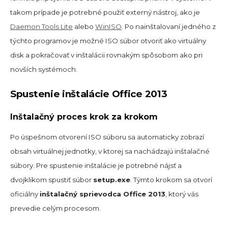
takom prípade je potrebné použiť externý nástroj, ako je
Daemon Tools Lite
alebo
WinISO
. Po nainštalovaní jedného z
týchto programov je možné ISO súbor otvoriť ako virtuálny
disk a pokračovať v inštalácii rovnakým spôsobom ako pri
novších systémoch.
Spustenie inštalácie Office 2013
Inštalačný proces krok za krokom
Po úspešnom otvorení ISO súboru sa automaticky zobrazí
obsah virtuálnej jednotky, v ktorej sa nachádzajú inštalačné
súbory. Pre spustenie inštalácie je potrebné nájsť a
dvojklikom spustiť súbor
setup.exe
. Týmto krokom sa otvorí
oficiálny
inštalačný sprievodca Office 2013
, ktorý vás
prevedie celým procesom.