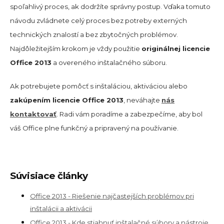
spoľahlivý proces, ak dodržíte správny postup. Vďaka tomuto
návodu zvládnete celý proces bez potreby externých
technických znalostí a bez zbytočných problémov.
Najdôležitejším krokom je vždy použitie
originálnej licencie
Office 2013
a overeného inštalačného súboru.
Ak potrebujete pomôcť s inštaláciou, aktiváciou alebo
zakúpením licencie Office 2013
, neváhajte
nás
kontaktovať
. Radi vám poradíme a zabezpečíme, aby bol
váš Office plne funkčný a pripravený na používanie.
Súvisiace články
Office 2013 - Riešenie najčastejších problémov pri
inštalácii a aktivácii
Office 2013 - Kde stiahnuť inštalačné súbory a nástroje