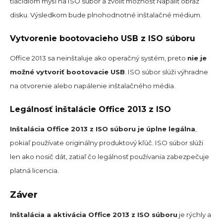
tlačidlom myši na ISO súbor a zvoliť možnosť Napáliť obraz
disku. Výsledkom bude plnohodnotné inštalačné médium.
Vytvorenie bootovacieho USB z ISO súboru
Office 2013 sa neinštaluje ako operačný systém, preto
nie je
možné vytvoriť bootovacie USB
. ISO súbor slúži výhradne
na otvorenie alebo napálenie inštalačného média.
Legálnosť inštalácie Office 2013 z ISO
Inštalácia Office 2013 z ISO súboru je úplne legálna
,
pokiaľ používate originálny produktový kľúč. ISO súbor slúži
len ako nosič dát, zatiaľ čo legálnosť používania zabezpečuje
platná licencia.
Záver
Inštalácia a aktivácia Office 2013 z ISO súboru
je rýchly a