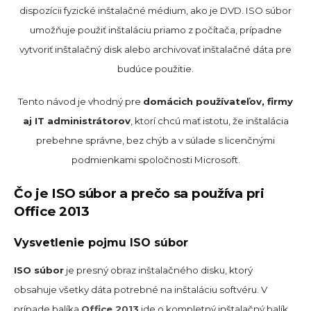
dispozícii fyzické inštalačné médium, ako je DVD. ISO súbor
umožňuje použiť inštaláciu priamo z počítača, prípadne
vytvoriť inštalačný disk alebo archivovať inštalačné dáta pre
budúce použitie.
Tento návod je vhodný pre
domácich používateľov, firmy
aj IT administrátorov
, ktorí chcú mať istotu, že inštalácia
prebehne správne, bez chýb a v súlade s licenčnými
podmienkami spoločnosti Microsoft.
Čo je ISO súbor a prečo sa používa pri
Office 2013
Vysvetlenie pojmu ISO súbor
ISO súbor
je presný obraz inštalačného disku, ktorý
obsahuje všetky dáta potrebné na inštaláciu softvéru. V
prípade balíka
Office 2013
ide o kompletný inštalačný balík,