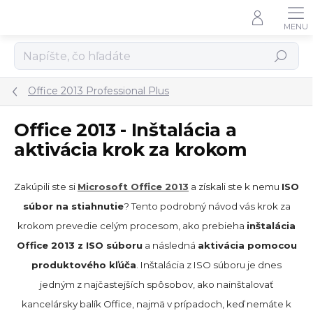
Prejsť
na
obsah
Hľadať
Office 2013 Professional Plus
Office 2013 - Inštalácia a
aktivácia krok za krokom
Zakúpili ste si
Microsoft Office 2013
a získali ste k nemu
ISO
súbor na stiahnutie
? Tento podrobný návod vás krok za
krokom prevedie celým procesom, ako prebieha
inštalácia
Office 2013 z ISO súboru
a následná
aktivácia pomocou
produktového kľúča
. Inštalácia z ISO súboru je dnes
jedným z najčastejších spôsobov, ako nainštalovať
kancelársky balík Office, najmä v prípadoch, keď nemáte k