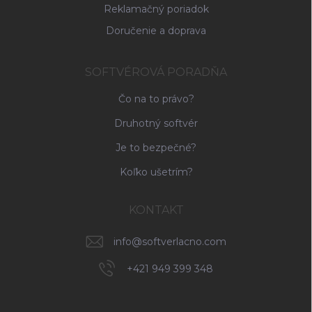
Reklamačný poriadok
Doručenie a doprava
SOFTVÉROVÁ PORADŇA
Čo na to právo?
Druhotný softvér
Je to bezpečné?
Koľko ušetrím?
KONTAKT
info
@
softverlacno.com
+421 949 399 348