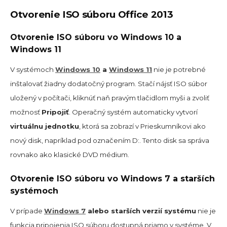
Otvorenie ISO súboru Office 2013
Otvorenie ISO súboru vo Windows 10 a
Windows 11
V systémoch
Windows 10
a
Windows 11
nie je potrebné
inštalovať žiadny dodatočný program. Stačí nájsť ISO súbor
uložený v počítači, kliknúť naň pravým tlačidlom myši a zvoliť
možnosť
Pripojiť
. Operačný systém automaticky vytvorí
virtuálnu jednotku
, ktorá sa zobrazí v Prieskumníkovi ako
nový disk, napríklad pod označením D:. Tento disk sa správa
rovnako ako klasické DVD médium.
Otvorenie ISO súboru vo Windows 7 a starších
systémoch
V prípade
Windows 7
alebo starších verzií systému
nie je
funkcia pripojenia ISO súboru dostupná priamo v systéme. V