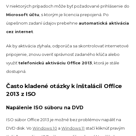
V niektorých prípadoch môže byť požadované prihlásenie do
Microsoft účtu
, s ktorým je licencia prepojená. Po
úspešnom zadaní údajov prebehne
automatická aktivácia
cez internet
.
Ak by aktivácia zlyhala, odporúča sa skontrolovať internetové
pripojenie, znovu overiť správnosť zadaného kľúča alebo
využiť
telefonickú aktiváciu Office 2013
, ktorá je stále
dostupná.
Často kladené otázky k inštalácii Office
2013 z ISO
Napálenie ISO súboru na DVD
ISO súbor Office 2013 je možné bez problémov napáliť na
DVD disk. Vo
Windows 10
a
Windows 11
stačí kliknúť pravým