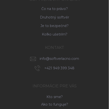
Čo na to právo?
Druhotný softvér
Je to bezpečné?
Koľko ušetrím?
KONTAKT
info
@
softverlacno.com
+421 949 399 348
INFORMÁCIE PRE VÁS
Kto sme?
Ako to funguje?