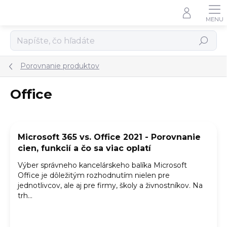
Prejsť
na
obsah
Hľadať
Porovnanie produktov
Office
V
ý
Microsoft 365 vs. Office 2021 - Porovnanie
p
cien, funkcií a čo sa viac oplatí
i
s
Výber správneho kancelárskeho balíka Microsoft
č
Office je dôležitým rozhodnutím nielen pre
l
jednotlivcov, ale aj pre firmy, školy a živnostníkov. Na
á
trh...
n
k