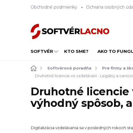
Prejsť
Obchodné podmienky
Ochrana osobných úda
na
obsah
SOFTVÉR
KTO SME?
AKO TO FUNG
Domov
Softvérová poradňa
Pre firmy a šk
Druhotné licencie vo vzdelávaní - Legálny a cenovo
Druhotné licencie 
výhodný spôsob, ak
Digitalizácia vzdelávania sa v posledných rokoch sta