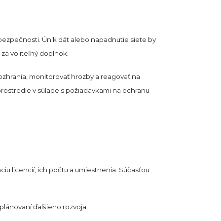
 bezpečnosti. Únik dát alebo napadnutie siete by
a voliteľný doplnok.
rozhrania, monitorovať hrozby a reagovať na
rostredie v súlade s požiadavkami na ochranu
ciu licencií, ich počtu a umiestnenia. Súčasťou
 plánovaní ďalšieho rozvoja.