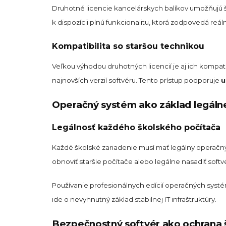
Druhotné licencie kancelárskych balíkov umožňujú šk
k dispozícii plnú funkcionalitu, ktorá zodpovedá re
Kompatibilita so staršou technikou
Veľkou výhodou druhotných licencií je aj ich kompati
najnovších verzií softvéru. Tento prístup podporuje
u
Operačný systém ako základ legáln
Legálnosť každého školského počítača
Každé školské zariadenie musí mať legálny operačný
obnoviť staršie počítače alebo legálne nasadiť softv
Používanie profesionálnych edícií operačných syst
ide o nevyhnutný základ stabilnej IT infraštruktúry.
Bezpečnostný softvér ako ochrana 