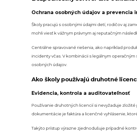
Ochrana osobných údajov a prevencia 
Školy pracujú s osobnými údajmi detí, rodičov aj zam
mohli viesť k vážnym právnym aj reputačným násle
Centrálne spravované riešenia, ako napríklad produ
incidenty včas. V kombinácii s legálnym operačným
osobných údajov.
Ako školy používajú druhotné licenci
Evidencia, kontrola a auditovateľnosť
Používanie druhotných licencií si nevyžaduje zložité
dokumentácie je faktúra a licenčné vyhlásenie, ktor
Takýto prístup výrazne zjednodušuje prípadné kontrol