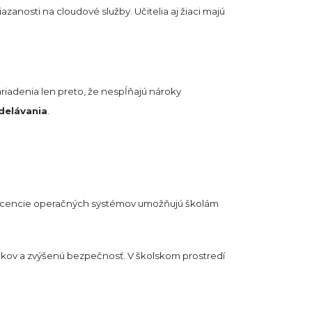
anosti na cloudové služby. Učitelia aj žiaci majú
ariadenia len preto, že nespĺňajú nároky
delávania
.
é licencie operačných systémov umožňujú školám
akov a zvýšenú bezpečnosť. V školskom prostredí