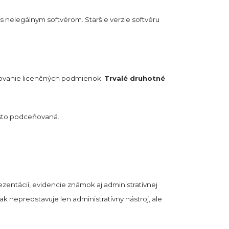
s nelegálnym softvérom. Staršie verzie softvéru
edovanie licenčných podmienok.
Trvalé druhotné
často podceňovaná.
rezentácií, evidencie známok aj administratívnej
ak nepredstavuje len administratívny nástroj, ale