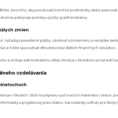
lhšie, bez toho, aby porušovali licenčné podmienky alebo pracovali 
dnotne pokrývajú potreby výučby aj administratívy.
stálych zmien
. Vyžadujú pravidelné platby, závislosť od internetu a neustále sl
tí raz a môže sa používať dlhodobo bez ďalších finančných záväzkov.
tu a znižuje administratívnu záťaž, ktorá je v školskom prostredí 
álneho vzdelávania
binetochoch
stroje v školách. Slúži na prípravu vyučovacích materiálov, testov, p
formatiky a projektovej práci žiakov. Kancelársky softvér pre školy t