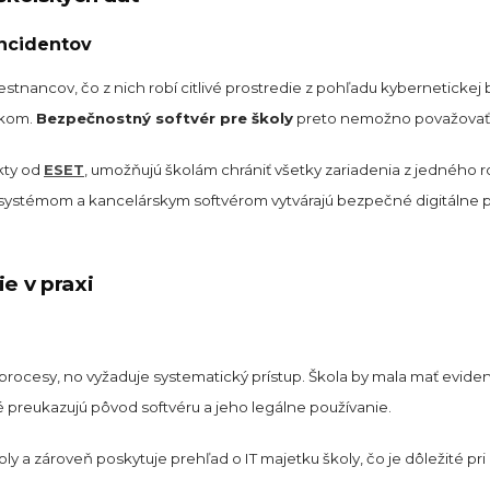
incidentov
estnancov, čo z nich robí citlivé prostredie z pohľadu kybernetickej
dkom.
Bezpečnostný softvér pre školy
preto nemožno považovať z
kty od
ESET
, umožňujú školám chrániť všetky zariadenia z jedného 
 systémom a kancelárskym softvérom vytvárajú bezpečné digitálne p
e v praxi
 procesy, no vyžaduje systematický prístup. Škola by mala mať eviden
é preukazujú pôvod softvéru a jeho legálne používanie.
y a zároveň poskytuje prehľad o IT majetku školy, čo je dôležité pri