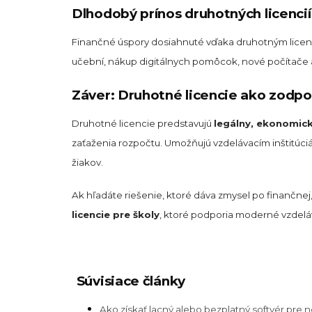
Dlhodobý prínos druhotných licencií
Finančné úspory dosiahnuté vďaka druhotným licenci
učební, nákup digitálnych pomôcok, nové počítače
Záver: Druhotné licencie ako zodp
Druhotné licencie predstavujú
legálny, ekonomic
zaťaženia rozpočtu. Umožňujú vzdelávacím inštitúciám
žiakov.
Ak hľadáte riešenie, ktoré dáva zmysel po finančnej, 
licencie pre školy
, ktoré podporia moderné vzdelá
Súvisiace články
Ako získať lacný alebo bezplatný softvér pre 