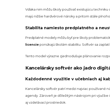
Vďaka nim môžu školy používať existujúcu techniku d
majú nižšie hardvérové nároky a pritom stále plnoho
Stabilita namiesto predplatného a neu
Predplatné modely môžu byť pre školy problematické
licencie
ponúkajú školám stabilitu. Softvér sa zapla
Tento model výrazne zjednodušuje plánovanie rozpoč
Kancelársky softvér ako jadro digit
Každodenné využitie v učebniach aj ka
Kancelársky softvér patrí medzi najviac používané ná
agendy. Zároveň je dôležitým nástrojom pri výučbe in
aj vzdelávací prostriedok.