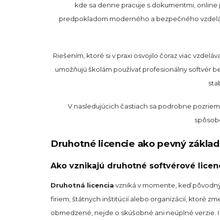
kde sa denne pracuje s dokumentmi, online 
predpokladom moderného a bezpečného vzdelávan
Riešením, ktoré si v praxi osvojilo čoraz viac vzdeláv
umožňujú školám používať profesionálny softvér bez
sta
V nasledujúcich častiach sa podrobne pozriem
spôsobo
Druhotné licencie ako pevný základ 
Ako vznikajú druhotné softvérové licen
Druhotná licencia
vzniká v momente, keď pôvodný vl
firiem, štátnych inštitúcií alebo organizácií, ktoré zm
obmedzené, nejde o skúšobné ani neúplné verzie. 