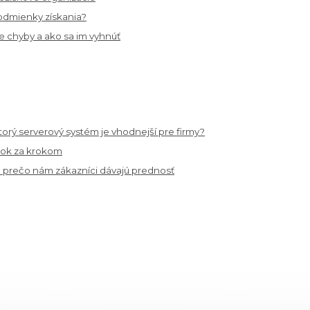
podmienky získania?
e chyby a ako sa im vyhnúť
torý serverový systém je vhodnejší pre firmy?
krok za krokom
a prečo nám zákazníci dávajú prednosť