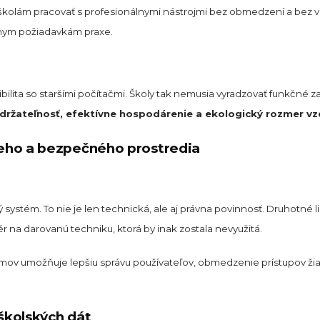
olám pracovať s profesionálnymi nástrojmi bez obmedzení a bez viaz
álnym požiadavkám praxe.
bilita so staršími počítačmi. Školy tak nemusia vyradzovať funkčné z
držateľnosť, efektívne hospodárenie a ekologický rozmer vz
eho a bezpečného prostredia
 systém. To nie je len technická, ale aj právna povinnosť. Druhotn
ér na darovanú techniku, ktorá by inak zostala nevyužitá.
émov umožňuje lepšiu správu používateľov, obmedzenie prístupov ži
školských dát