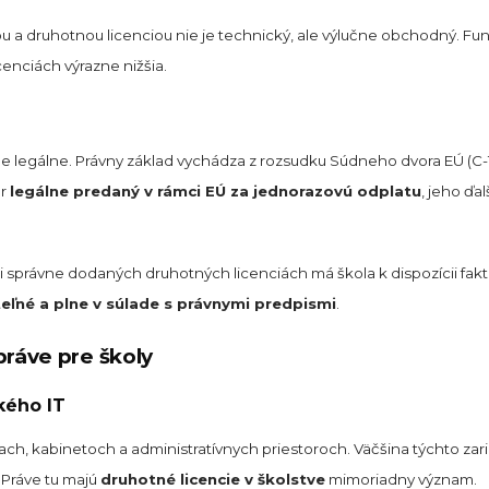
ou a druhotnou licenciou nie je technický, ale výlučne obchodný. Fun
cenciách výrazne nižšia.
lne legálne. Právny základ vychádza z rozsudku Súdneho dvora EÚ (C-12
ér
legálne predaný v rámci EÚ za jednorazovú odplatu
, jeho ďa
ri správne dodaných druhotných licenciách má škola k dispozícii fak
teľné a plne v súlade s právnymi predpismi
.
práve pre školy
kého IT
iach, kabinetoch a administratívnych priestoroch. Väčšina týchto za
 Práve tu majú
druhotné licencie v školstve
mimoriadny význam.