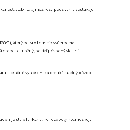
kčnosť, stabilita aj možnosti používania zostávajú
8/11), ktorý potvrdil princíp vyčerpania
lší predaj je možný, pokiaľ pôvodný vlastník
túru, licenčné vyhlásenie a preukázateľný pôvod
riadení je stále funkčná, no rozpočty neumožňujú