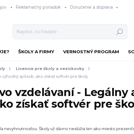
jov
Reklamačný poriadok
Doručenie a doprava
Hľadať
UJE?
ŠKOLY A FIRMY
VERNOSTNÝ PROGRAM
S
oly
Licencie pre školy a neziskovky
 výhodný spôsob, ako získať softvér pre školy
vo vzdelávaní - Legálny
o získať softvér pre ško
la nevyhnutnosťou. Školy už dávno neslúžia len ako miesto prezenčne