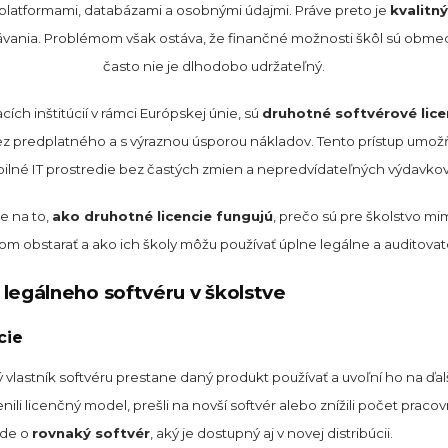
platformami, databázami a osobnými údajmi. Práve preto je
kvalitn
ia. Problémom však ostáva, že finančné možnosti škôl sú obmedz
často nie je dlhodobo udržateľný.
acích inštitúcií v rámci Európskej únie, sú
druhotné softvérové lice
 predplatného a s výraznou úsporou nákladov. Tento prístup umožňuj
bilné IT prostredie bez častých zmien a nepredvídateľných výdavkov
e na to,
ako druhotné licencie fungujú
, prečo sú pre školstvo mi
m obstarať a ako ich školy môžu používať úplne legálne a auditovat
legálneho softvéru v školstve
cie
astník softvéru prestane daný produkt používať a uvoľní ho na ďalší 
enili licenčný model, prešli na novší softvér alebo znížili počet praco
Ide o
rovnaký softvér
, aký je dostupný aj v novej distribúcii.