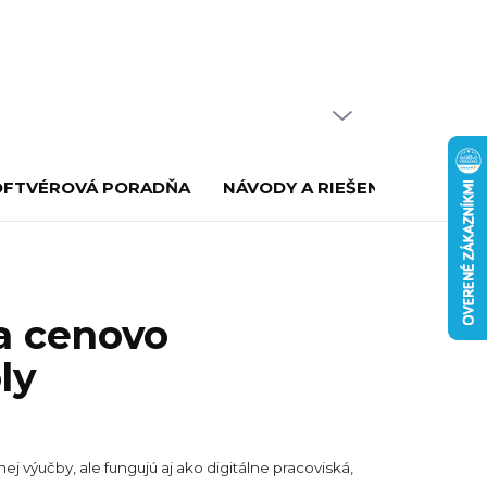
PRÁZDNY KOŠÍK
NÁKUPNÝ
KOŠÍK
OFTVÉROVÁ PORADŇA
NÁVODY A RIEŠENIE PROBLÉ
 a cenovo
ly
j výučby, ale fungujú aj ako digitálne pracoviská,