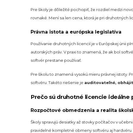
Pre školy je dôležité pochopiť, že rozdiel medzi nov
rovnaké. Mení sa len cena, ktorá je pri druhotných li
Právna istota a európska legislatíva
Používanie druhotných licencií je v Európskej únii p
autorských práv. V praxi to znamená, že ak bol softv
softvér prestane používať.
Pre školu to znamená vysokú mieru právnej istoty. P
softvéru. Takéto riešenie je
auditovateľné, obháji
Prečo sú druhotné licencie ideálne 
Rozpočtové obmedzenia a realita škols
Školy spravujú desiatky až stovky počítačov v učebn
pravidelné kompletné obmeny softvéru aj hardvéru.