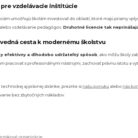
 pre vzdelávacie inštitúcie
ám umožňujú školám investovať do oblastí, ktoré majú priamy vplyv 
 alebo vzdelávanie pedagógov.
Druhotné licencie tak neprinášajú
ovedná cesta k modernému školstvu
ky efektívny a dlhodobo udržateľný spôsob
, ako môžu školy za
 pracovať s profesionálnymi nástrojmi, zachovať právnu istotu a vytvo
technickej aj právnej stránke, prezrite si
našu ponuku
alebo
nás kon
vanie bez zbytočných nákladov.
neziskové organizácie