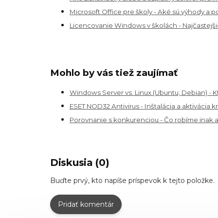
Microsoft Office pre školy - Aké sú výhody a 
Licencovanie Windows v školách - Najčastejši
Mohlo by vás tiež zaujímať
Windows Server vs. Linux (Ubuntu, Debian) - K
ESET NOD32 Antivirus - Inštalácia a aktivácia 
Porovnanie s konkurenciou - Čo robíme inak 
Diskusia (0)
Buďte prvý, kto napíše príspevok k tejto položke.
Pridať komentár