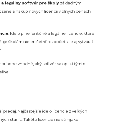
ý a legálny softvér pre školy
základným
ené a nákup nových licencií v plných cenách
ncie
. Ide o plne funkčné a legálne licencie, ktoré
e školám nielen šetriť rozpočet, ale aj vytvárať
.
moriadne vhodné, aký softvér sa oplatí týmto
eľne.
predaj. Najčastejšie ide o licencie z veľkých
vných staníc. Takéto licencie nie sú nijako