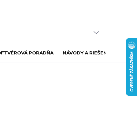
PRÁZDNY KOŠÍK
NÁKUPNÝ
KOŠÍK
OFTVÉROVÁ PORADŇA
NÁVODY A RIEŠENIE PROBLÉ
534x