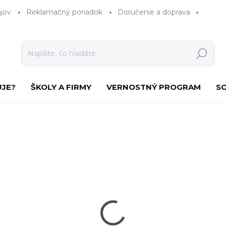
jov
Reklamačný poriadok
Doručenie a doprava
Hľadať
UJE?
ŠKOLY A FIRMY
VERNOSTNÝ PROGRAM
S