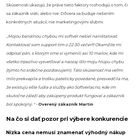
Skúsenosti ukazujú, že práve tieto faktory rozhodujú o tom, či
sa zákazník vráti, alebo nie. Dôvera sa buduje riešením
konkrétnych situácií, nie marketingovými sľubmi.
,,Mojou banálnou chybou mi softvér nešiel nainštalovať.
Kontaktoval som support tím o 22:30 večer!!! Okamžite mi
odpísal pán, s ktorým sme si vymenili asi 10 mailov, kde mi
všetko trpezlivo vysvetľoval a naozaj išlo moju hlúpu chybu
(týmto ho srdečne pozdravujem). Táto skúsenosť ma veľmi
milo prekvapila a trošku pateticky povedané, presvedčila ma,
že existujú ešte ľudia a služby ako Softverlacno, kde im
skutočne záleží aby zakúpený produkt fungoval a zákazník
bol spokojný. " -
Overený zákazník Martin
Na čo si dať pozor pri výbere konkurencie
Nízka cena nemusí znamenať výhodný nákup