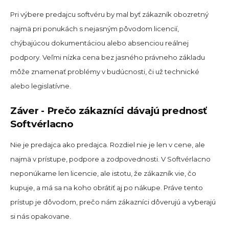
Pri výbere predajcu softvéru by mal byť zákazník obozretný
najmä pri ponukách s nejasným pôvodom licencií,
chýbajúcou dokumentáciou alebo absenciou reálnej
podpory. Veľmi nízka cena bez jasného právneho základu
môže znamenať problémy v budúcnosti, či už technické
alebo legislatívne.
Záver - Prečo zákazníci dávajú prednosť
Softvérlacno
Nie je predajca ako predajca. Rozdiel nie je len v cene, ale
najmä v prístupe, podpore a zodpovednosti. V Softvérlacno
neponúkame len licencie, ale istotu, že zákazník vie, čo
kupuje, a má sa na koho obrátiť aj po nákupe. Práve tento
prístup je dôvodom, prečo nám zákazníci dôverujú a vyberajú
si nás opakovane.