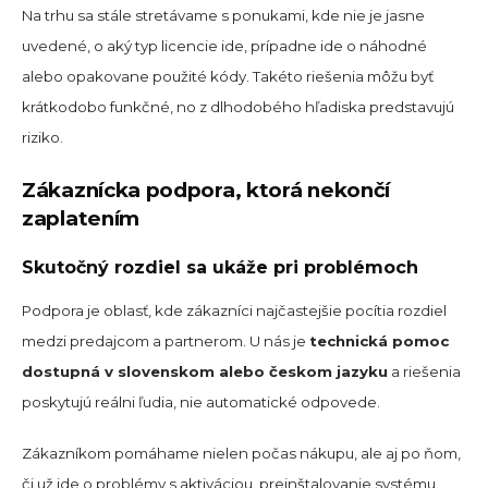
Na trhu sa stále stretávame s ponukami, kde nie je jasne
uvedené, o aký typ licencie ide, prípadne ide o náhodné
alebo opakovane použité kódy. Takéto riešenia môžu byť
krátkodobo funkčné, no z dlhodobého hľadiska predstavujú
riziko.
Zákaznícka podpora, ktorá nekončí
zaplatením
Skutočný rozdiel sa ukáže pri problémoch
Podpora je oblasť, kde zákazníci najčastejšie pocítia rozdiel
medzi predajcom a partnerom. U nás je
technická pomoc
dostupná v slovenskom alebo českom jazyku
a riešenia
poskytujú reálni ľudia, nie automatické odpovede.
Zákazníkom pomáhame nielen počas nákupu, ale aj po ňom,
či už ide o problémy s aktiváciou, preinštalovanie systému