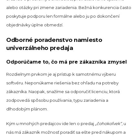
alebo otázky pri zmene zariadenia. Bežná konkurencia často
poskytuje podporu len formálne alebo ju po dokončení
objednávky úplne obmedzí.
Odborné poradenstvo namiesto
univerzálneho predaja
Odporúčame to, čo má pre zákazníka zmysel
Rozdielnym prvkom je aj prístup k samotnému výberu
softvéru. Neponúkame riešenia bez ohľadu na potreby
zákazníka. Naopak, snažíme sa odporučiť licenciu, ktorá
zodpovedá spôsobu používania, typu zariadenia a
dlhodobým plánom.
Kým u mnohých predajcov ide len o predaj
„čohokoľvek“
, u
nás má zákazník možnosť poradiť sa ešte pred nákupom a