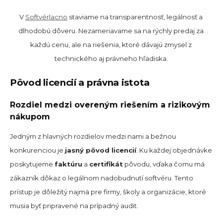
V
Softvérlacno
staviame na transparentnosť, legálnosť a
dlhodobú dôveru. Nezameriavame sa na rýchly predaj za
každú cenu, ale na riešenia, ktoré dávajú zmysel z
technického aj právneho hľadiska.
Pôvod licencií a právna istota
Rozdiel medzi overeným riešením a rizikovým
nákupom
Jedným z hlavných rozdielov medzi nami a bežnou
konkurenciou je
jasný pôvod licencií
. Ku každej objednávke
poskytujeme
faktúru
a
certifikát
pôvodu, vďaka čomu má
zákazník dôkaz o legálnom nadobudnutí softvéru. Tento
prístup je dôležitý najmä pre firmy, školy a organizácie, ktoré
musia byť pripravené na prípadný audit.