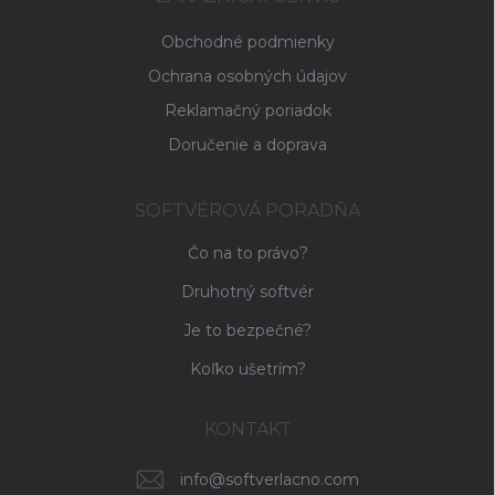
e
Obchodné podmienky
Ochrana osobných údajov
Reklamačný poriadok
Doručenie a doprava
SOFTVÉROVÁ PORADŇA
Čo na to právo?
Druhotný softvér
Je to bezpečné?
Koľko ušetrím?
KONTAKT
info
@
softverlacno.com