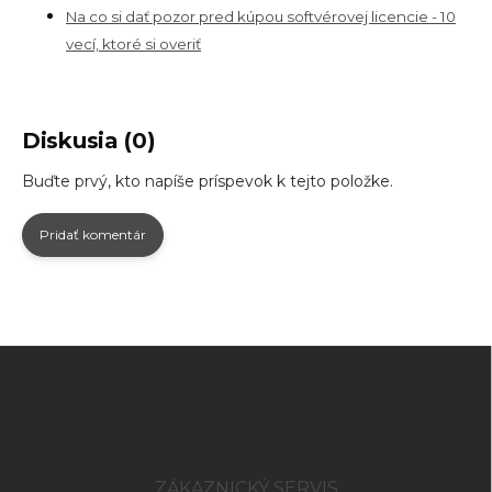
Na co si dať pozor pred kúpou softvérovej licencie - 10
vecí, ktoré si overiť
Diskusia (0)
Buďte prvý, kto napíše príspevok k tejto položke.
Pridať komentár
Z
á
p
ä
t
i
ZÁKAZNICKÝ SERVIS