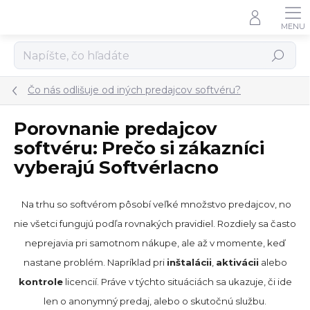
Prejsť
na
obsah
Hľadať
Čo nás odlišuje od iných predajcov softvéru?
Porovnanie predajcov
softvéru: Prečo si zákazníci
vyberajú Softvérlacno
Na trhu so softvérom pôsobí veľké množstvo predajcov, no
nie všetci fungujú podľa rovnakých pravidiel. Rozdiely sa často
neprejavia pri samotnom nákupe, ale až v momente, keď
nastane problém. Napríklad pri
inštalácii
,
aktivácii
alebo
kontrole
licencií. Práve v týchto situáciách sa ukazuje, či ide
len o anonymný predaj, alebo o skutočnú službu.