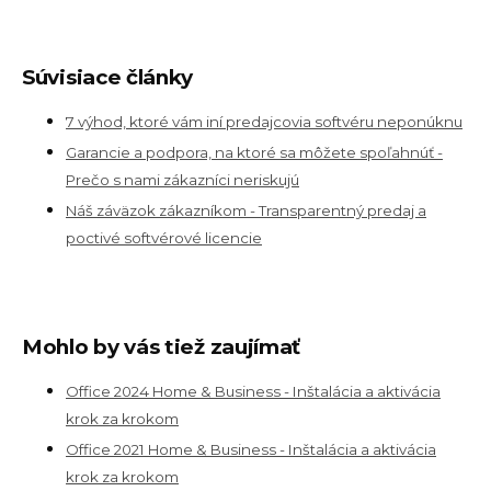
Súvisiace články
7 výhod, ktoré vám iní predajcovia softvéru neponúknu
Garancie a podpora, na ktoré sa môžete spoľahnúť -
Prečo s nami zákazníci neriskujú
Náš záväzok zákazníkom - Transparentný predaj a
poctivé softvérové licencie
Mohlo by vás tiež zaujímať
Office 2024 Home & Business - Inštalácia a aktivácia
krok za krokom
Office 2021 Home & Business - Inštalácia a aktivácia
krok za krokom