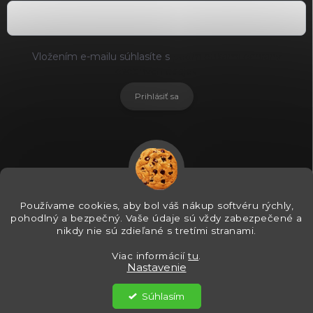
Vložením e-mailu súhlasíte s
podmienkami ochrany
osobných údajov
Prihlásiť sa
Používame cookies, aby bol váš nákup softvéru rýchly,
pohodlný a bezpečný. Vaše údaje sú vždy zabezpečené a
nikdy nie sú zdieľané s tretími stranami.
Viac informácií
tu
.
Nastavenie
Copyright 2026
SOFTVÉRLACNO
. Všetky práva vyhradené.
Súhlasím
Vytvoril Shoptet Premium