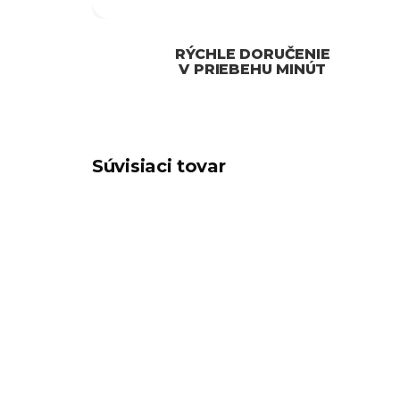
RÝCHLE DORUČENIE
V PRIEBEHU MINÚT
Súvisiaci tovar
DORUČENIE IHNEĎ
DORUČ
207/ONL
WINDOWS
WIND
SKLADOM