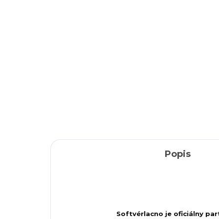
Office 2024 Standard
Of
Pr
13,49 €
19,89 €
14
Detail
Popis
Softvérlacno je oficiálny p