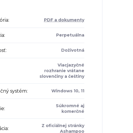
ória
:
PDF a dokumenty
ia
:
Perpetuálna
osť
:
Doživotná
Viacjazyčné
rozhranie vrátane
slovenčiny a češtiny
čný systém
:
Windows 10, 11
Súkromné aj
ie
:
komerčné
Z oficiálnej stránky
ácia
:
Ashampoo