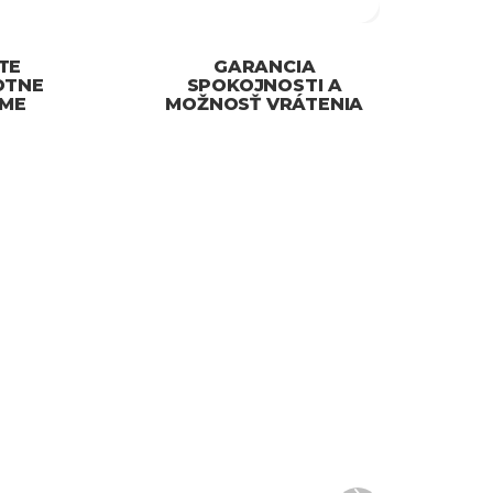
TE
GARANCIA
OTNE
SPOKOJNOSTI A
ÍME
MOŽNOSŤ VRÁTENIA
DORUČENIE IHNEĎ
81
78
DOM
SKLADOM