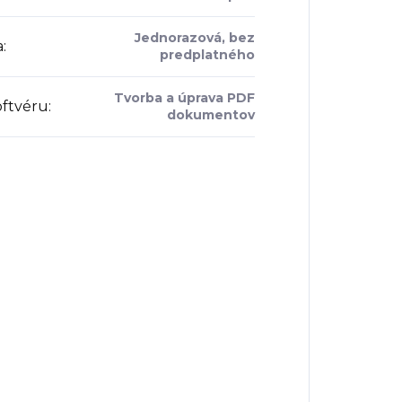
Jednorazová, bez
a
:
predplatného
Tvorba a úprava PDF
oftvéru
:
dokumentov