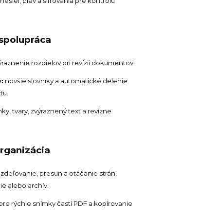
esiel, práv a šifrovania pre kontrolu
 spolupráca
raznenie rozdielov pri revízii dokumentov.
:
novšie slovníky a automatické delenie
tu.
, tvary, zvýraznený text a revízne
organizácia
ozdeľovanie, presun a otáčanie strán,
ie alebo archív.
re rýchle snímky častí PDF a kopírovanie