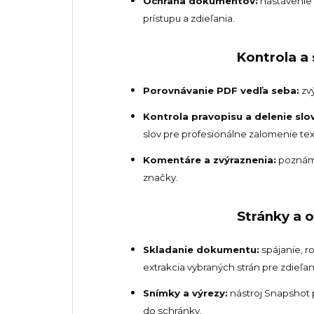
Ochrana dokumentov:
nastavenie h
prístupu a zdieľania.
Kontrola a
Porovnávanie PDF vedľa seba:
zvý
Kontrola pravopisu a delenie slov
slov pre profesionálne zalomenie tex
Komentáre a zvýraznenia:
poznámky
značky.
Stránky a 
Skladanie dokumentu:
spájanie, r
extrakcia vybraných strán pre zdieľan
Snímky a výrezy:
nástroj Snapshot p
do schránky.