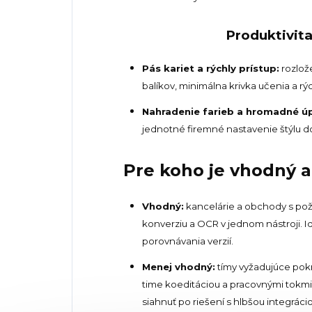
Produktivita
Pás kariet a rýchly prístup:
rozlož
balíkov, minimálna krivka učenia a r
Nahradenie farieb a hromadné úp
jednotné firemné nastavenie štýlu 
Pre koho je vhodný 
Vhodný:
kancelárie a obchody s poži
konverziu a OCR v jednom nástroji. I
porovnávania verzií.
Menej vhodný:
tímy vyžadujúce pokr
time koeditáciou a pracovnými tokmi 
siahnuť po riešení s hlbšou integrác