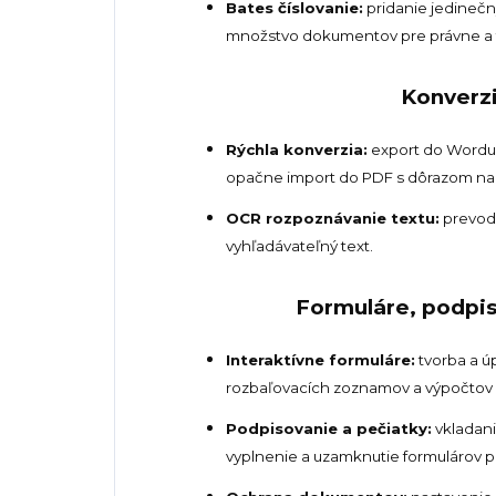
Bates číslovanie:
pridanie jedinečný
množstvo dokumentov pre právne a f
Konverz
Rýchla konverzia:
export do Wordu,
opačne import do PDF s dôrazom na 
OCR rozpoznávanie textu:
prevod 
vyhľadávateľný text.
Formuláre, podpi
Interaktívne formuláre:
tvorba a úp
rozbaľovacích zoznamov a výpočtov 
Podpisovanie a pečiatky:
vkladani
vyplnenie a uzamknutie formulárov p