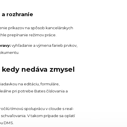
 a rozhranie
enie príkazov na spôsob kancelárskych
ýchle prepínanie režimov práce.
ravy:
vyhľadanie a výmena farieb prvkov,
dokumentu.
a kedy nedáva zmysel
adavkou na editáciu, formuláre,
deálne pri potrebe Bates číslovania a
očilú tímovú spoluprácu v cloude s real-
schvaľovania. V takom prípade sa oplatí
iou DMS.