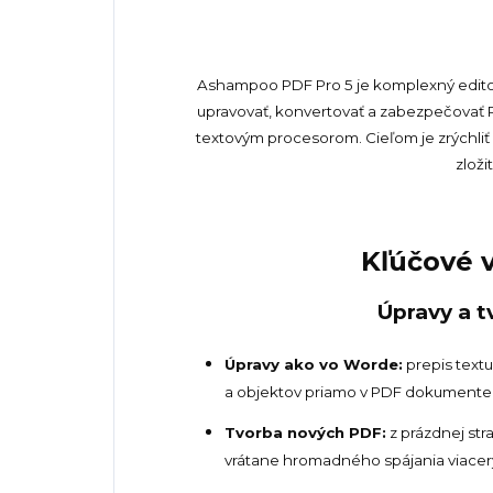
Ashampoo PDF Pro 5 je komplexný edito
upravovať, konvertovať a zabezpečova
textovým procesorom. Cieľom je zrýchli
zložit
Kľúčové v
Úpravy a 
Úpravy ako vo Worde:
prepis text
a objektov priamo v PDF dokumente
Tvorba nových PDF:
z prázdnej str
vrátane hromadného spájania viacer