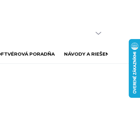
PRÁZDNY KOŠÍK
NÁKUPNÝ
KOŠÍK
OFTVÉROVÁ PORADŇA
NÁVODY A RIEŠENIE PROBLÉ
 €
★
Ušetríte 45,11 €
5,0 z 5 · 13 hodnotení