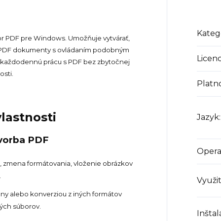
Kateg
r PDF pre Windows. Umožňuje vytvárať,
ť PDF dokumenty s ovládaním podobným
Licenc
ť každodennú prácu s PDF bez zbytočnej
osti.
Platn
lastnosti
Jazyk
:
tvorba PDF
Opera
u, zmena formátovania, vloženie obrázkov
.
Využit
any alebo konverziou z iných formátov
ých súborov.
Inštal