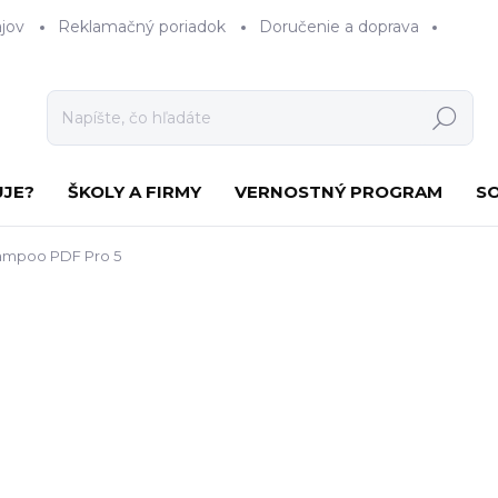
jov
Reklamačný poriadok
Doručenie a doprava
Hľadať
UJE?
ŠKOLY A FIRMY
VERNOSTNÝ PROGRAM
S
ampoo PDF Pro 5
nia
ZNAČKA:
ASHAMPOO
34,89
80 €
Jednotková
SKLADOM
cena: