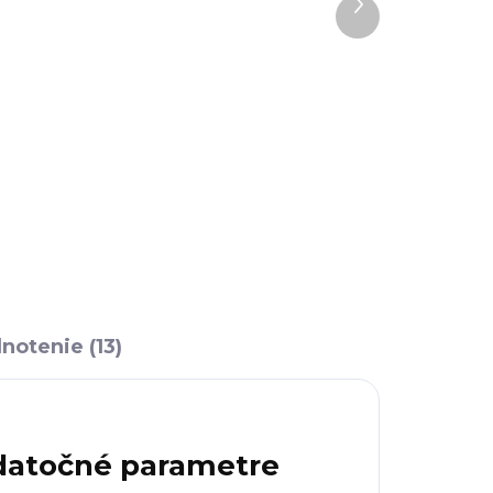
Ďalší
Windows 11 Home
produkt
13,89 €
17,89 €
−
+
+
Do košíka
notenie (13)
atočné parametre