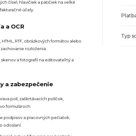
ch čísel, hlavičiek a pätičiek na veľké
akturačné účely.
Platb
ia a OCR
Typ s
 HTML, RTF, obrázkových formátov alebo
zachovanie rozloženia.
skenov a fotografií na editovateľný a
sy a zabezpečenie
rava polí, zaškrtávacích políčok,
vo formulároch.
e podpisov a pracovných pečiatok,
o odoslaní.