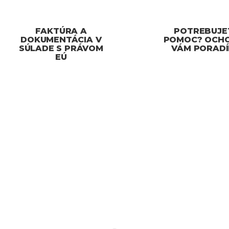
FAKTÚRA A
POTREBUJE
DOKUMENTÁCIA V
POMOC? OCH
SÚLADE S PRÁVOM
VÁM PORAD
EÚ
ENIE IHNEĎ
DORUČENIE IHNEĎ
195/ONL
OWS
SKLADOM
SKLA